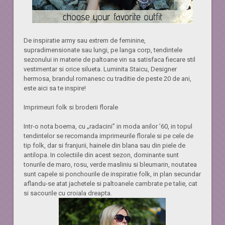
De inspiratie army sau extrem de feminine,
supradimensionate sau lungi, pe langa corp, tendintele
sezonului in materie de paltoane vin sa satisfaca fiecare stil
vestimentar si orice silueta. Luminita Staicu, Designer
hermosa, brandul romanesc cu traditie de peste 20 de ani,
este aici sa te inspire!
Imprimeuri folk si broderii florale
Intr-o nota boema, cu „radacini” in moda anilor ’60, in topul
tendintelor se recomanda imprimeurile florale si pe cele de
tip folk, dar si franjurii, hainele din blana sau din piele de
antilopa. In colectiile din acest sezon, dominante sunt
tonurile de maro, rosu, verde masliniu si bleumarin, noutatea
sunt capele si ponchourile de inspiratie folk, in plan secundar
aflandu-se atat jachetele si paltoanele cambrate pe talie, cat
si sacourile cu croiala dreapta.