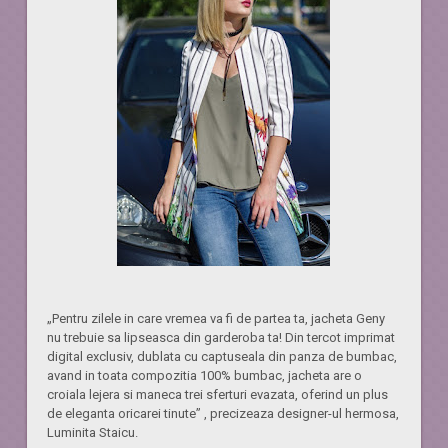
„Pentru zilele in care vremea va fi de partea ta, jacheta Geny
nu trebuie sa lipseasca din garderoba ta! Din tercot imprimat
digital exclusiv, dublata cu captuseala din panza de bumbac,
avand in toata compozitia 100% bumbac, jacheta are o
croiala lejera si maneca trei sferturi evazata, oferind un plus
de eleganta oricarei tinute” , precizeaza designer-ul hermosa,
Luminita Staicu.