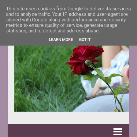
This site uses cookies from Google to deliver its services
La taifas cu prieteni
and to analyze traffic. Your IP address and user-agent are
shared with Google along with performance and security
metrics to ensure quality of service, generate usage
DESPRE TOT CEEA CE NE ÎNFRUMUSEŢEAZĂ VIAŢA.
statistics, and to detect and address abuse.
LEARN MORE
GOT IT