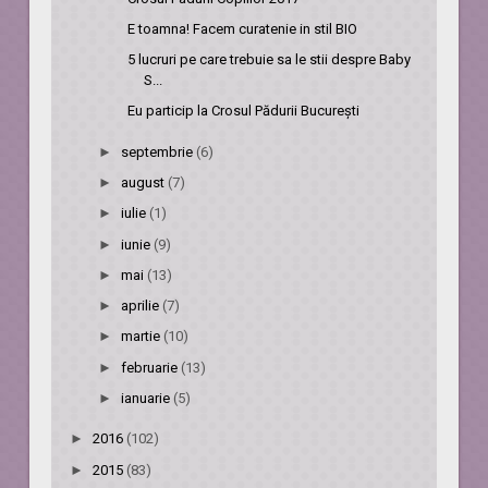
E toamna! Facem curatenie in stil BIO
5 lucruri pe care trebuie sa le stii despre Baby
S...
Eu particip la Crosul Pădurii București
►
septembrie
(6)
►
august
(7)
►
iulie
(1)
►
iunie
(9)
►
mai
(13)
►
aprilie
(7)
►
martie
(10)
►
februarie
(13)
►
ianuarie
(5)
►
2016
(102)
►
2015
(83)