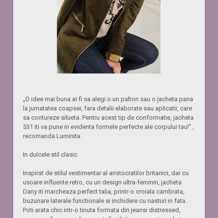
„O idee mai buna ar fi sa alegi o un palton sau o jacheta pana
la jumatatea coapsei, fara detalii elaborate sau aplicatii, care
sa contureze silueta. Pentru acest tip de conformatie, jacheta
531 iti va pune in evidenta formele perfecte ale corpului tau!” ,
recomanda Luminita.
In dulcele stil clasic
Inspirat de stilul vestimentar al aristocratilor britanici, dar cu
usoare influente retro, cu un design ultra-feminin, jacheta
Dany iti marcheaza perfect talia, printr-o croiala cambrata,
buzunare laterale functionale si inchidere cu nasturi in fata.
Poti arata chic intr-o tinuta formata din jeansi distressed,