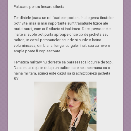
Paltoane pentru fiecare silueta
Tendintele joaca un rol foarte important in alegerea tinutelor
potrivite, insa si mai importante sunt trasaturile fizice ale
purtatoarei, cum ar fi silueta si inaltimea. Daca persoanele
inalte si suple pot purta aproape orice tip de jacheta sau
palton, in cazul persoanelor scunde si suple o haina
voluminoasa, din blana, lunga, cu guler inalt sau cu revere
ample poate fi coplesitoare.
Tematica military nu doreste sa paraseasca locurile de top.
Daca nu ai deja in dulap un palton care se aseamana cu o
haina militara, atunci este cazul sa iti achizitionezi jacheta
531.