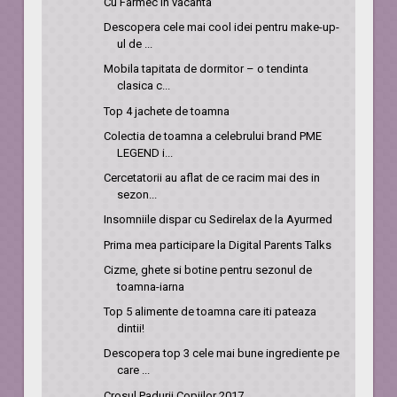
Cu Farmec in vacanta
Descopera cele mai cool idei pentru make-up-
ul de ...
Mobila tapitata de dormitor – o tendinta
clasica c...
Top 4 jachete de toamna
Colectia de toamna a celebrului brand PME
LEGEND i...
Cercetatorii au aflat de ce racim mai des in
sezon...
Insomniile dispar cu Sedirelax de la Ayurmed
Prima mea participare la Digital Parents Talks
Cizme, ghete si botine pentru sezonul de
toamna-iarna
Top 5 alimente de toamna care iti pateaza
dintii!
Descopera top 3 cele mai bune ingrediente pe
care ...
Crosul Padurii Copiilor 2017