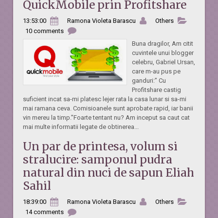
QuickMobile prin Profitshare
13:53:00
Ramona Violeta Barascu
Others
10 comments
Buna dragilor, Am citit
cuvintele unui blogger
celebru, Gabriel Ursan,
care m-au pus pe
ganduri:” Cu
Profitshare castig
suficient incat sa-mi platesc lejer rata la casa lunar si sa-mi
mai ramana ceva. Comisioanele sunt aprobate rapid, iar banii
vin mereu la timp.”Foarte tentant nu? Am inceput sa caut cat
mai multe informatii legate de obtinerea...
Un par de printesa, volum si
stralucire: samponul pudra
natural din nuci de sapun Eliah
Sahil
18:39:00
Ramona Violeta Barascu
Others
14 comments