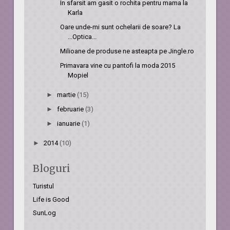
In sfarsit am gasit o rochita pentru mama la
Karla
Oare unde-mi sunt ochelarii de soare? La
...Optica...
Milioane de produse ne asteapta pe Jingle.ro
Primavara vine cu pantofi la moda 2015
Mopiel
►
martie
(15)
►
februarie
(3)
►
ianuarie
(1)
►
2014
(10)
Bloguri
Turistul
Life is Good
SunLog