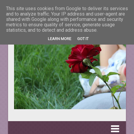
This site uses cookies from Google to deliver its services
La taifas cu prieteni
and to analyze traffic. Your IP address and user-agent are
shared with Google along with performance and security
metrics to ensure quality of service, generate usage
DESPRE TOT CEEA CE NE ÎNFRUMUSEŢEAZĂ VIAŢA.
statistics, and to detect and address abuse.
LEARN MORE
GOT IT