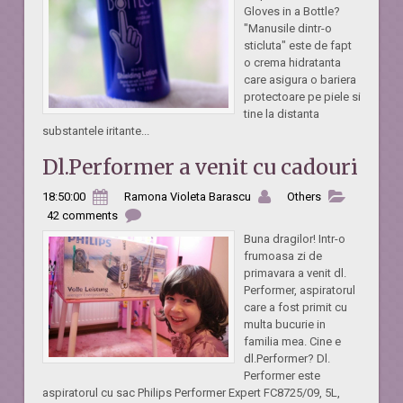
Gloves in a Bottle?
"Manusile dintr-o
sticluta" este de fapt
o crema hidratanta
care asigura o bariera
protectoare pe piele si
tine la distanta
substantele iritante...
Dl.Performer a venit cu cadouri
18:50:00
Ramona Violeta Barascu
Others
42 comments
Buna dragilor! Intr-o
frumoasa zi de
primavara a venit dl.
Performer, aspiratorul
care a fost primit cu
multa bucurie in
familia mea. Cine e
dl.Performer? Dl.
Performer este
aspiratorul cu sac Philips Performer Expert FC8725/09, 5L,