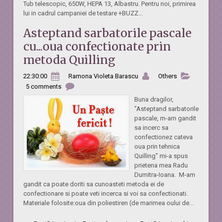
Tub telescopic, 650W, HEPA 13, Albastru. Pentru noi, primirea
lui in cadrul campaniei de testare +BUZZ...
Asteptand sarbatorile pascale
cu...oua confectionate prin
metoda Quilling
22:30:00
Ramona Violeta Barascu
Others
5 comments
Buna dragilor,
"Asteptand sarbatorile
pascale, m-am gandit
sa incerc sa
confectionez cateva
oua prin tehnica
Quilling" mi-a spus
prietena mea Radu
Dumitra-Ioana. M-am
gandit ca poate doriti sa cunoasteti metoda ei de
confectionare si poate veti incerca si voi sa confectionati.
Materiale folosite:oua din poliestiren (de marimea oului de...