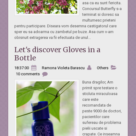
asa ca eu sunt fericita.
Concursul Butterfly s-a
terminat si doresc sa
multumesc prieteni
pentru participare. Diseara vom desemna castigatorul care
sper eu sa adoarma cu zambetul pe buze. Asa cum v-am
obisnuit extragerea va fii efectuata de unul...
Let's discover Gloves in a
Bottle
18:37:00
Ramona Violeta Barascu
Others
10 comments
Buna dragilor, Am
primit spre testare o
sticluta miraculoasa
care este
recomandata de
peste 9000 de doctori,
pacientilor care
sufereau de problema
pielii uscate si
crapate. Ce inseamna