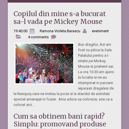
Copilul din mine s-a bucurat
sa-l vada pe Mickey Mouse
19:40:00
Ramona Violeta Barascu
eveniment
4 comments
Bun dragilor, Azi am
fost cu pitica la Sala
Palatului pentru a-l
intalni pe Mickey
Mouse si prietenii sai.
La ora 10.30 am ajuns
la locatie si ne-au
intampinat in parcare
iepurasii dragalasi de
le Nesquiq care ne invitau la poze si la standul de activitati
special amenajat in foaier. Ania adora sa coloreze, asa ca a
colorat aici...
Cum sa obtinem bani rapid?
Simplu: promovand produse