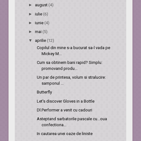
►
august
(4)
►
iulie
(6)
►
iunie
(4)
►
mai
(5)
▼
aprilie
(12)
Copilul din mine s-a bucurat sa-l vada pe
Mickey M...
Cum sa obtinem bani rapid? Simplu:
promovand produ...
Un par de printesa, volum si stralucire:
samponul ...
Butterfly
Let's discover Gloves in a Bottle
Dl.Performer a venit cu cadouri
Asteptand sarbatorile pascale cu...oua
confectiona...
In cautarea unei oaze de liniste