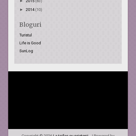
►
2015
(83)
►
2014
(10)
Bloguri
Turistul
Life is Good
SunLog
Copyright ©
2026
La taifas cu prietenii...
| Powered by