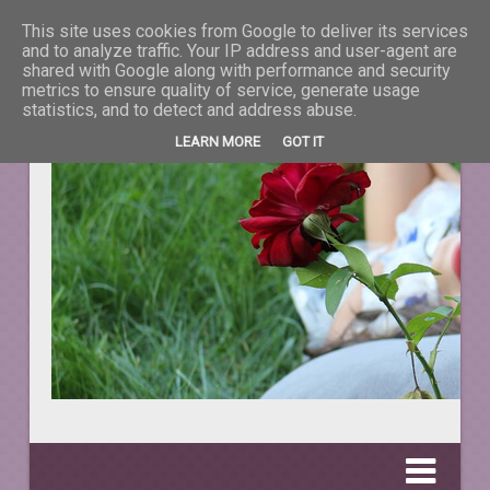
This site uses cookies from Google to deliver its services
La taifas cu prieteni
and to analyze traffic. Your IP address and user-agent are
shared with Google along with performance and security
metrics to ensure quality of service, generate usage
DESPRE TOT CEEA CE NE ÎNFRUMUSEŢEAZĂ VIAŢA.
statistics, and to detect and address abuse.
LEARN MORE
GOT IT