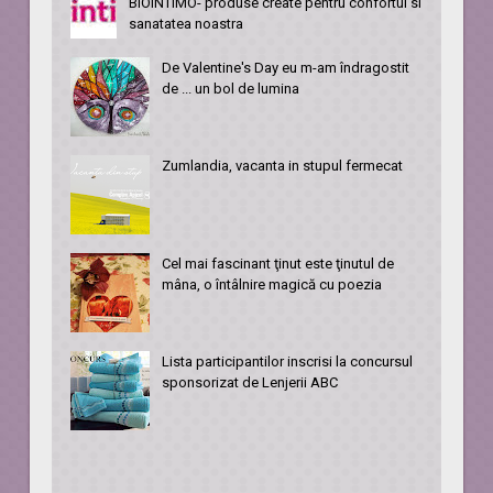
BIOINTIMO- produse create pentru confortul si
sanatatea noastra
De Valentine's Day eu m-am îndragostit
de ... un bol de lumina
Zumlandia, vacanta in stupul fermecat
Cel mai fascinant ţinut este ţinutul de
mâna, o întâlnire magică cu poezia
Lista participantilor inscrisi la concursul
sponsorizat de Lenjerii ABC