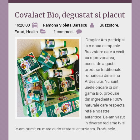
Covalact Bio, degustat si placut
19:20:00
Ramona Violeta Barascu
Buzzstore
,
Food
,
Health
1 comment
Dragilor,Am participat
la o noua campanie
Buzzstore care a venit
cu o provocarea,
aceea de a gusta
produse traditionale
romanesti din inima
Ardealului. Nu sunt
unele oricare ci din
gama Bio, produse
din ingrediente 100%
naturale care respecta
retele noastre
autentice. Le-am vazut
in diverse reclame tv si
le-am primit cu mare curiozitate si entuziasm. Produsele...