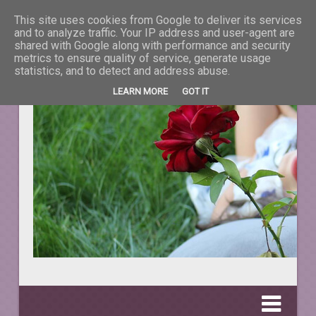
This site uses cookies from Google to deliver its services
La taifas cu prieteni
and to analyze traffic. Your IP address and user-agent are
shared with Google along with performance and security
metrics to ensure quality of service, generate usage
DESPRE TOT CEEA CE NE ÎNFRUMUSEŢEAZĂ VIAŢA.
statistics, and to detect and address abuse.
LEARN MORE
GOT IT