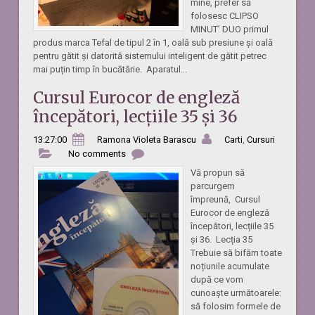
mine, prefer să
folosesc CLIPSO
MINUT’ DUO primul
produs marca Tefal de tipul 2 în 1, oală sub presiune și oală
pentru gătit și datorită sistemului inteligent de gătit petrec
mai puțin timp în bucătărie. Aparatul...
Cursul Eurocor de engleză
începători, lecțiile 35 și 36
13:27:00
Ramona Violeta Barascu
Carti
,
Cursuri
No comments
Vă propun să
parcurgem
împreună, Cursul
Eurocor de engleză
începători, lecțiile 35
și 36. Lecția 35
Trebuie să bifăm toate
noțiunile acumulate
după ce vom
cunoaște următoarele:
să folosim formele de