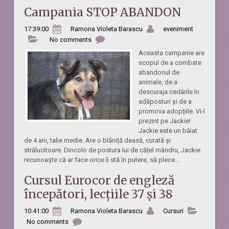
Campania STOP ABANDON
17:39:00
Ramona Violeta Barascu
eveniment
No comments
Aceasta campanie are
scopul de a combate
abandonul de
animale, de a
descuraja cedările în
adăposturi și de a
promova adopțiile. Vi-l
prezint pe Jackie!
Jackie este un băiat
de 4 ani, talie medie. Are o blăniță deasă, curată și
strălucitoare. Dincolo de postura lui de cățel mândru, Jackie
recunoaște că ar face orice îi stă în putere, să plece...
Cursul Eurocor de engleză
începători, lecțiile 37 și 38
10:41:00
Ramona Violeta Barascu
Cursuri
No comments