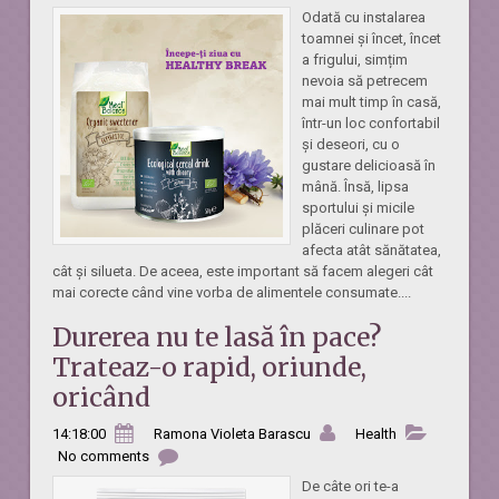
Odată cu instalarea
toamnei și încet, încet
a frigului, simțim
nevoia să petrecem
mai mult timp în casă,
într-un loc confortabil
și deseori, cu o
gustare delicioasă în
mână. Însă, lipsa
sportului și micile
plăceri culinare pot
afecta atât sănătatea,
cât și silueta. De aceea, este important să facem alegeri cât
mai corecte când vine vorba de alimentele consumate....
Durerea nu te lasă în pace?
Trateaz-o rapid, oriunde,
oricând
14:18:00
Ramona Violeta Barascu
Health
No comments
De câte ori te-a