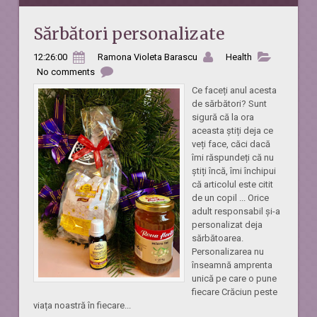
Sărbători personalizate
12:26:00
Ramona Violeta Barascu
Health
No comments
Ce faceți anul acesta
de sărbători? Sunt
sigură că la ora
aceasta știți deja ce
veți face, căci dacă
îmi răspundeți că nu
știți încă, îmi închipui
că articolul este citit
de un copil ... Orice
adult responsabil și-a
personalizat deja
sărbătoarea.
Personalizarea nu
înseamnă amprenta
unică pe care o pune
fiecare Crăciun peste
viața noastră în fiecare...