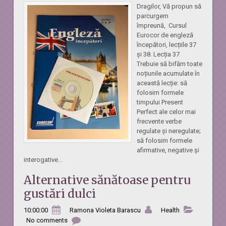
Dragilor, Vă propun să
parcurgem
împreună, Cursul
Eurocor de engleză
începători, lecțiile 37
și 38. Lecția 37
Trebuie să bifăm toate
noțiunile acumulate în
această lecție: să
folosim formele
timpului Present
Perfect ale celor mai
frecvente verbe
regulate și neregulate;
să folosim formele
afirmative, negative și
interogative...
Alternative sănătoase pentru
gustări dulci
10:00:00
Ramona Violeta Barascu
Health
No comments