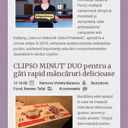
Ponor, multiplă
campioană olimpică,
mondială și
europeană, este
ambasadorul
campaniei anti-
bullying „Cartoon Network Clubul Prieteniei”, ajunsă la a
cincea ediție. În 2019, campania susține puterea exemplului
pozitiv, subliniind importanța educării comportamentelor
dezirabile în rândul copiilor....
CLIPSO MINUT’ DUO pentru a
găti rapid mâncăruri delicioase
12:16:00
Ramona Violeta Barascu
Buzzstore
,
Food
,
Review
,
Tefal
8 comments
Bucătăria este spațiul
în care se creează
mâncăruri delicioase,
gusturi, arome și
multe amintiri. Timpul
este esențial pentru