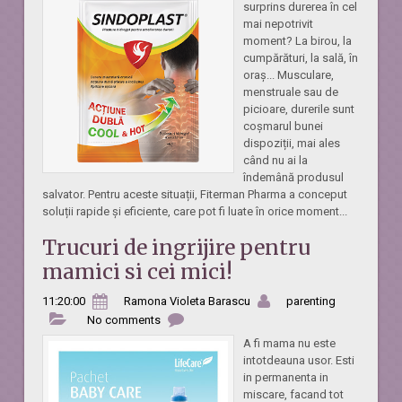
surprins durerea în cel
mai nepotrivit
moment? La birou, la
cumpărături, la sală, în
oraș... Musculare,
menstruale sau de
picioare, durerile sunt
coșmarul bunei
dispoziții, mai ales
când nu ai la
îndemână produsul
salvator. Pentru aceste situații, Fiterman Pharma a conceput
soluții rapide și eficiente, care pot fi luate în orice moment...
Trucuri de ingrijire pentru
mamici si cei mici!
11:20:00
Ramona Violeta Barascu
parenting
No comments
A fi mama nu este
intotdeauna usor. Esti
in permanenta in
miscare, facand tot