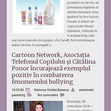
posibilul ca cel mic sa
primeasca ingrijirea si
atentia necesara. Insa,
apeland la mici trucuri,
fiecare zi alaturi de
copii poate deveni
relaxanta, oferindu-le
in acelasi timp cele
mai bune metode de ingrijire. Life Care®, fiind intotdeauna
alaturi de tine, ti-a pregatit o...
Cartoon Network, Asociația
Telefonul Copilului și Cătălina
Ponor încurajează exemplul
pozitiv în combaterea
fenomenului bullying
16:25:00
Ramona Violeta Barascu
eveniment
,
parenting
No comments
Bucureşti, 30
octombrie 2018 –
Gimnasta Cătălina