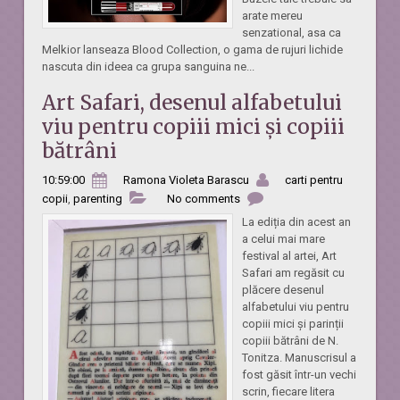
arate mereu
senzational, asa ca
Melkior lanseaza Blood Collection, o gama de rujuri lichide
nascuta din ideea ca grupa sanguina ne...
Art Safari, desenul alfabetului
viu pentru copiii mici și copiii
bătrâni
10:59:00
Ramona Violeta Barascu
carti pentru
copii
,
parenting
No comments
La ediția din acest an
a celui mai mare
festival al artei, Art
Safari am regăsit cu
plăcere desenul
alfabetului viu pentru
copiii mici și parinții
copiii bătrâni de N.
Tonitza. Manuscrisul a
fost găsit într-un vechi
scrin, fiecare litera