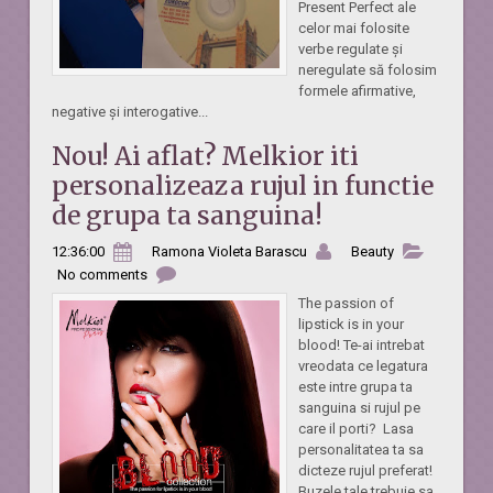
Present Perfect ale
celor mai folosite
verbe regulate și
neregulate să folosim
formele afirmative,
negative și interogative...
Nou! Ai aflat? Melkior iti
personalizeaza rujul in functie
de grupa ta sanguina!
12:36:00
Ramona Violeta Barascu
Beauty
No comments
The passion of
lipstick is in your
blood! Te-ai intrebat
vreodata ce legatura
este intre grupa ta
sanguina si rujul pe
care il porti? Lasa
personalitatea ta sa
dicteze rujul preferat!
Buzele tale trebuie sa