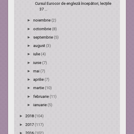
Cursul Eurocor de engleză începători, lecțiile
37 ...
►
noiembrie
(2)
►
octombrie
(8)
►
septembrie
(5)
►
august
(3)
►
iulie
(4)
►
iunie
(7)
►
mai
(7)
►
aprilie
(7)
►
martie
(10)
►
februarie
(11)
►
ianuarie
(5)
►
2018
(104)
►
2017
(117)
►
2016
(102)