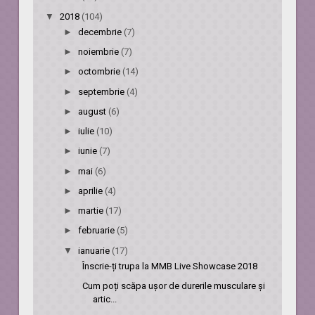
▼
2018
(104)
►
decembrie
(7)
►
noiembrie
(7)
►
octombrie
(14)
►
septembrie
(4)
►
august
(6)
►
iulie
(10)
►
iunie
(7)
►
mai
(6)
►
aprilie
(4)
►
martie
(17)
►
februarie
(5)
▼
ianuarie
(17)
Înscrie-ți trupa la MMB Live Showcase 2018
Cum poți scăpa ușor de durerile musculare și
artic...