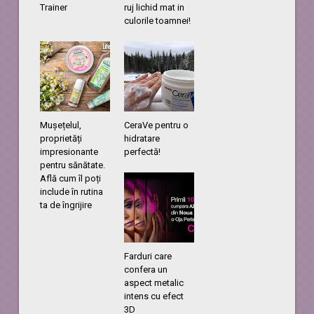
Trainer
ruj lichid mat in
culorile toamnei!
Mușețelul,
CeraVe pentru o
proprietăți
hidratare
impresionante
perfectă!
pentru sănătate.
Află cum îl poți
include în rutina
ta de îngrijire
Farduri care
confera un
aspect metalic
intens cu efect
3D