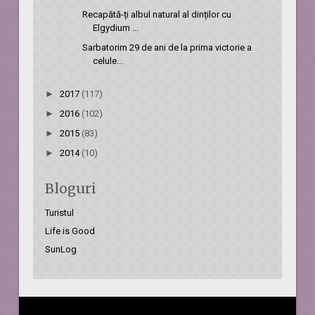
Recapătă-ți albul natural al dinților cu
Elgydium ...
Sarbatorim 29 de ani de la prima victorie a
celule...
►
2017
(117)
►
2016
(102)
►
2015
(83)
►
2014
(10)
Bloguri
Turistul
Life is Good
SunLog