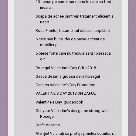
10 lucruri pe care doar mamele care au fost
insarc...
Scapa de acnee printr-un tratament eficient si
usor!
Roua Florilor, tratamentul dulce al copilăriei
5 cele mai bune idei de piese-accent de
mobilier p...
5 piese forte care nu trebuie sa-ti lipseasca
din ...
Rosegal Valentine’s Day Gifts 2018
Geaca de iarna groasa de la Rosegal
Gamiss Valentine's Day Promotion
VALENTINE’S DAY 2018 ON ZAFUL
Valentine's Day guidebook
Get your Valentine's day game strong with
Rosegal
Outfit de iarna
Atenție! Nu uitați să protejați pielea copiilor, î...