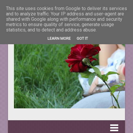
This site uses cookies from Google to deliver its services
La taifas cu prieteni
and to analyze traffic. Your IP address and user-agent are
shared with Google along with performance and security
metrics to ensure quality of service, generate usage
DESPRE TOT CEEA CE NE ÎNFRUMUSEŢEAZĂ VIAŢA.
statistics, and to detect and address abuse.
LEARN MORE
GOT IT