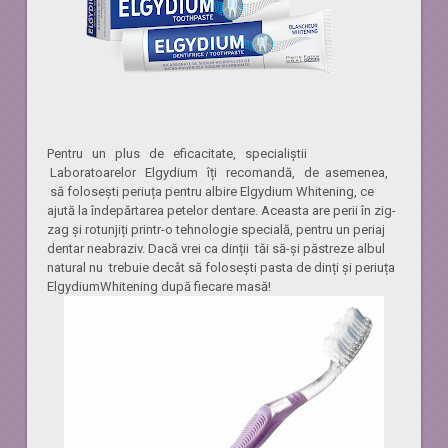
Pentru un plus de eficacitate, specialiștii
Laboratoarelor Elgydium îți recomandă, de asemenea,
să folosești periuța pentru albire Elgydium Whitening, ce
ajută la îndepărtarea petelor dentare. Aceasta are perii în zig-
zag și rotunjiți printr-o tehnologie specială, pentru un periaj
dentar neabraziv. Dacă vrei ca dinții tăi să-și păstreze albul
natural nu trebuie decât să folosești pasta de dinți și periuța
ElgydiumWhitening după fiecare masă!