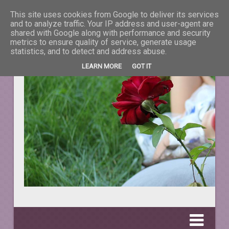
This site uses cookies from Google to deliver its services
La taifas cu prieteni
and to analyze traffic. Your IP address and user-agent are
shared with Google along with performance and security
metrics to ensure quality of service, generate usage
DESPRE TOT CEEA CE NE ÎNFRUMUSEŢEAZĂ VIAŢA.
statistics, and to detect and address abuse.
LEARN MORE
GOT IT