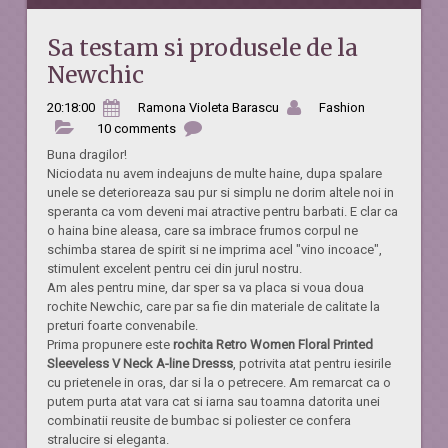
Sa testam si produsele de la
Newchic
20:18:00
Ramona Violeta Barascu
Fashion
10 comments
Buna dragilor!
Niciodata nu avem indeajuns de multe haine, dupa spalare
unele se deterioreaza sau pur si simplu ne dorim altele noi in
speranta ca vom deveni mai atractive pentru barbati. E clar ca
o haina bine aleasa, care sa imbrace frumos corpul ne
schimba starea de spirit si ne imprima acel "vino incoace",
stimulent excelent pentru cei din jurul nostru.
Am ales pentru mine, dar sper sa va placa si voua doua
rochite Newchic, care par sa fie din materiale de calitate la
preturi foarte convenabile.
Prima propunere este
rochita Retro Women Floral Printed
Sleeveless V Neck A-line Dresss
, potrivita atat pentru iesirile
cu prietenele in oras, dar si la o petrecere. Am remarcat ca o
putem purta atat vara cat si iarna sau toamna datorita unei
combinatii reusite de bumbac si poliester ce confera
stralucire si eleganta.