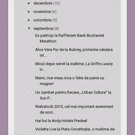
►
decembrie
(10)
►
noiembrie
(6)
►
octombrie
(9)
▼
septembrie
(8)
Eu particip la Raiffeisen Bank Bucharest
Marathon
Aloe Vera Pur de la Aubrey, protectie celulara
int...
Micul dejun servit la inaltime, La Griffe Luxury
H...
Mami, mai vreau inca o felie de paine cu
magiun!
Un zambet pentru fiecare, „Urban Culture” la
Sun P...
Webstock 2015, cel mai important eveniment
de soci...
Hai hui la Andy Hotels Predeal
Violetta Live la Piata Constituției, o multime de
...