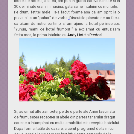
libere ale hotelui, asa ca, am pus in graba cateva haniute si in
30 de minute eram in masina, gata sa ne intalnim cu muntele.
Pe drum, fetitei mele i s-a facut foame asa ca am oprit la o
pizza si la un "pahar" de vorba.
Discutiile placute ne-au facut
sa uitam de notiunea timp si am ajuns la hotel pe inserate.
"Yuhuu, mami ce hotel frumos! " a exclamat cu entuziasm
fetita mea, la prima intalnire cu
Andy Hotels Predeal.
Si, au urmat alte zambete, pe de o parte ale Aniei fascinata
de frumusetea receptiei si altele din partea tanarului dragut
care ne-a intampinat cu multa amabilitate in receptia hotelului.
Dupa formalitatile de cazare, a cerut programul de la micul