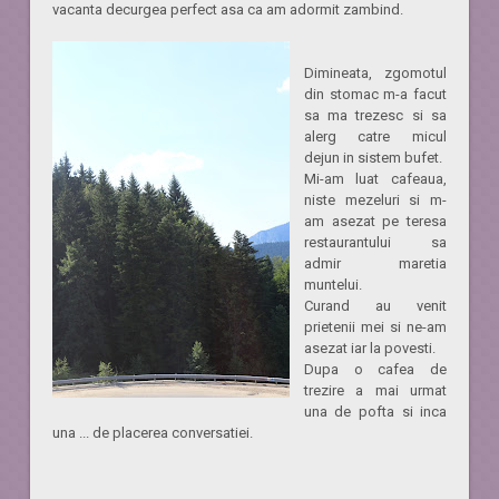
vacanta decurgea perfect asa ca am adormit zambind.
Dimineata, zgomotul
din stomac m-a facut
sa ma trezesc si sa
alerg catre micul
dejun in sistem bufet.
Mi-am luat cafeaua,
niste mezeluri si m-
am asezat pe teresa
restaurantului sa
admir maretia
muntelui.
Curand au venit
prietenii mei si ne-am
asezat iar la povesti.
Dupa o cafea de
trezire a mai urmat
una de pofta si inca
una ... de placerea conversatiei.