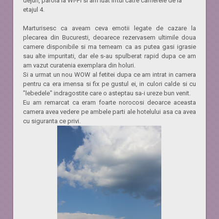
dejun, parola la Wi-Fi si am luat liftul catre camerele de la
etajul 4.
Marturisesc ca aveam ceva emotii legate de cazare la
plecarea din Bucuresti, deoarece rezervasem ultimile doua
camere disponibile si ma temeam ca as putea gasi igrasie
sau alte impuritati, dar ele s-au spulberat rapid dupa ce am
am vazut curatenia exemplara din holuri.
Si a urmat un nou WOW al fetitei dupa ce am intrat in camera
pentru ca era imensa si fix pe gustul ei, in culori calde si cu
"lebedele" indragostite care o asteptau sa-i ureze bun venit.
Eu am remarcat ca eram foarte norocosi deoarce aceasta
camera avea vedere pe ambele parti ale hotelului asa ca avea
cu siguranta ce privi.