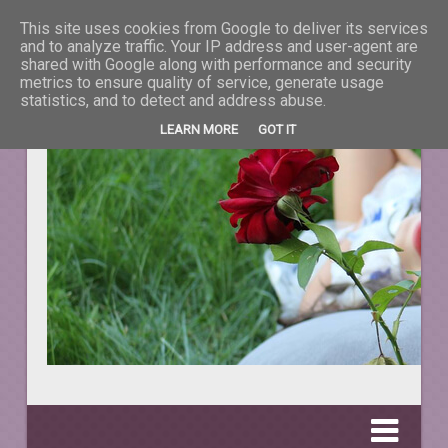
This site uses cookies from Google to deliver its services
La taifas cu prieteni
and to analyze traffic. Your IP address and user-agent are
shared with Google along with performance and security
metrics to ensure quality of service, generate usage
DESPRE TOT CEEA CE NE ÎNFRUMUSEŢEAZĂ VIAŢA.
statistics, and to detect and address abuse.
LEARN MORE
GOT IT