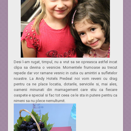
Desi l-am rugat, timpul, nu a vrut sa se opreasca astfel incat
clipa sa devina o vesnicie. Momentele frumoase au trecut
repede dar vor ramane vesnic in cutia cu amintiri a sufletelor
noastre. La Andy Hotels Predeal noi vom reveni cu drag
pentru ca ne place locatia, dotarile, serviciile si, mai ales,
oamenii minunati din mamagement care stiu ca fiecare
oaspete e special si fac tot ceea ce le sta in putere pentru ca
nimeni sa nu plece nemultumit.