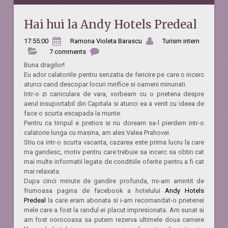
Hai hui la Andy Hotels Predeal
17:55:00
Ramona Violeta Barascu
Turism intern
7 comments
Buna dragilor
!
Eu ador calatoriile pentru senzatia de fericire pe care o incerc
atunci cand descopar locuri mirifice si oameni minunati.
Intr-o zi caniculara de vara, vorbeam cu o prietena despre
aerul insuportabil din Capitala si atunci ea a venit cu ideea de
face o scurta escapada la munte.
Pentru ca timpul e pretios si nu doream sa-l pierdem intr-o
calatorie lunga cu masina, am ales Valea Prahovei.
Stiu ca intr-o scurta vacanta, cazarea este prima lucru la care
ma gandesc, motiv pentru care trebuie sa incerc sa obtin cat
mai multe informatii legate de conditiile oferite pentru a fi cat
mai relaxata.
Dupa cinci minute de gandire profunda, mi-am amintit de
frumoasa pagina de facebook a hotelului
Andy Hotels
Predeal
la care eram abonata si i-am recomandat-o prietenei
mele care a fost la randul ei placut impresionata. Am sunat si
am fost norocoasa sa putem rezerva ultimele doua camere