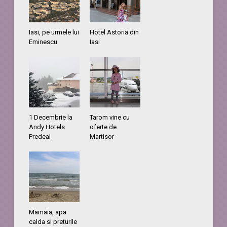
Iasi, pe urmele lui
Hotel Astoria din
Eminescu
Iasi
1 Decembrie la
Tarom vine cu
Andy Hotels
oferte de
Predeal
Martisor
Mamaia, apa
calda si preturile