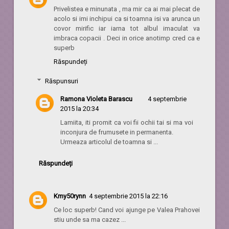
Privelistea e minunata , ma mir ca ai mai plecat de
acolo si imi inchipui ca si toamna isi va arunca un
covor mirific iar iarna tot albul imaculat va
imbraca copacii . Deci in orice anotimp cred ca e
superb
Răspundeți
Răspunsuri
Ramona Violeta Barascu
4 septembrie
2015 la 20:34
Lamiita, iti promit ca voi fii ochii tai si ma voi
inconjura de frumusete in permanenta.
Urmeaza articolul de toamna si ...
Răspundeți
Kmy50rynn
4 septembrie 2015 la 22:16
Ce loc superb! Cand voi ajunge pe Valea Prahovei
stiu unde sa ma cazez ...