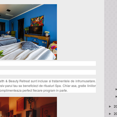
lth & Beauty Retreat sunt incluse si tratamentele de infrumusetare.
v parul tau sa beneficiezi de ritualuri Spa. Chiar asa, gratie liniilor
omplimenteaza perfect fiecare program in parte.
►
2
►
2