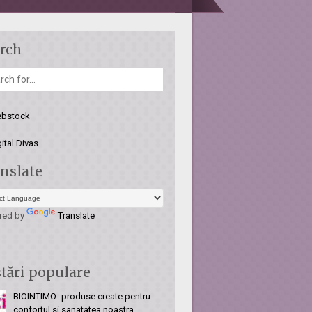
rch
nslate
red by
Translate
tări populare
BIOINTIMO- produse create pentru
confortul si sanatatea noastra