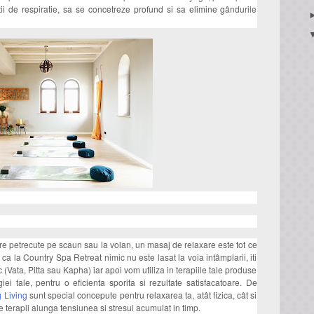
tii de respiratie, sa se concetreze profund si sa elimine gândurile
re petrecute pe scaun sau la volan, un masaj de relaxare este tot ce
 ca la Country Spa Retreat nimic nu este lasat la voia intâmplarii, iti
c (Vata, Pitta sau Kapha) iar apoi vom utiliza in terapiile tale produse
i tale, pentru o eficienta sporita si rezultate satisfacatoare. De
g Living
sunt special concepute pentru relaxarea ta, atât fizica, cât si
e terapii alunga tensiunea si stresul acumulat in timp.