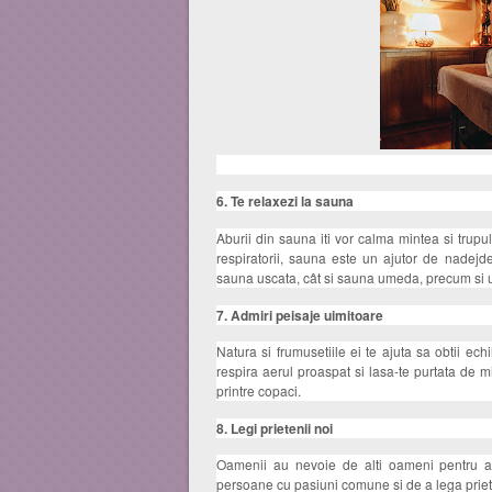
6. Te relaxezi la sauna
Aburii din sauna iti vor calma mintea si trup
respiratorii, sauna este un ajutor de nadejd
sauna uscata, cât si sauna umeda, precum si un
7. Admiri peisaje uimitoare
Natura si frumusetiile ei te ajuta sa obtii ech
respira aerul proaspat si lasa-te purtata de mir
printre copaci.
8. Legi prietenii noi
Oamenii au nevoie de alti oameni pentru a 
persoane cu pasiuni comune si de a lega priete