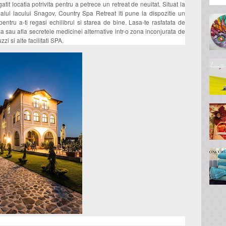
gatit locatia potrivita pentru a petrece un retreat de neuitat. Situat la
lul lacului Snagov, Country Spa Retreat iti pune la dispozitie un
entru a-ti regasi echilibrul si starea de bine. Lasa-te rasfatata de
 sau afla secretele medicinei alternative intr-o zona inconjurata de
zi si alte facilitati SPA.