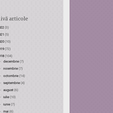
ivă articole
022
(3)
021
(5)
020
(10)
019
(72)
018
(104)
►
decembrie
(7)
►
noiembrie
(7)
►
octombrie
(14)
►
septembrie
(4)
►
august
(6)
►
iulie
(10)
►
iunie
(7)
►
mai
(6)