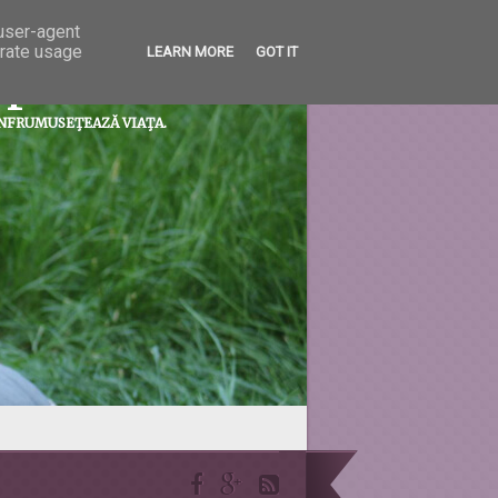
 user-agent
erate usage
LEARN MORE
GOT IT
prietenii...
ÎNFRUMUSEŢEAZĂ VIAŢA.