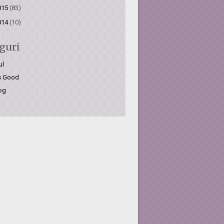
015
(83)
014
(10)
guri
ul
is Good
og