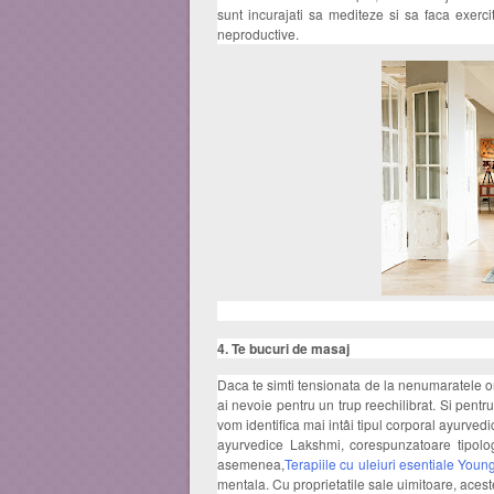
sunt incurajati sa mediteze si sa faca exerci
neproductive.
4. Te bucuri de masaj
Daca te simti tensionata de la nenumaratele o
ai nevoie pentru un trup reechilibrat. Si pentru
vom identifica mai intâi tipul corporal ayurvedi
ayurvedice Lakshmi, corespunzatoare tipologie
asemenea,
Terapiile cu uleiuri esentiale Youn
mentala. Cu proprietatile sale uimitoare, acest