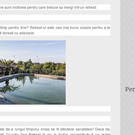
e sunt motivele pentru care trebuie sa mergi intr-un retreat:
ut timp pentru tine? Retreat-ul este cea mai buna ocazie pentru a te
ti doresti cu adevarat.
Per
ate de-a lungul timpului incep sa iti afecteze sanatatea? Daca da,
stii Country Spa Retreat iti vin in ajutor, concepându-ti un regim