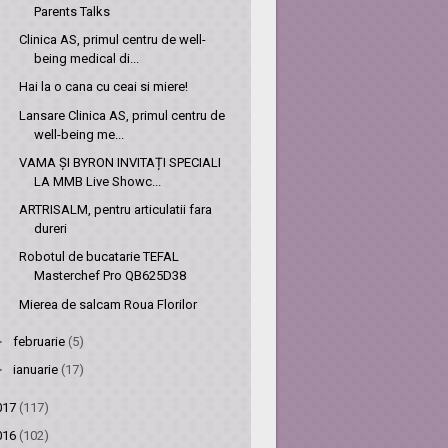
Parents Talks
Clinica AS, primul centru de well-
being medical di...
Hai la o cana cu ceai si miere!
Lansare Clinica AS, primul centru de
well-being me...
VAMA ȘI BYRON INVITAȚI SPECIALI
LA MMB Live Showc...
ARTRISALM, pentru articulatii fara
dureri
Robotul de bucatarie TEFAL
Masterchef Pro QB625D38
Mierea de salcam Roua Florilor
►
februarie
(5)
►
ianuarie
(17)
017
(117)
016
(102)