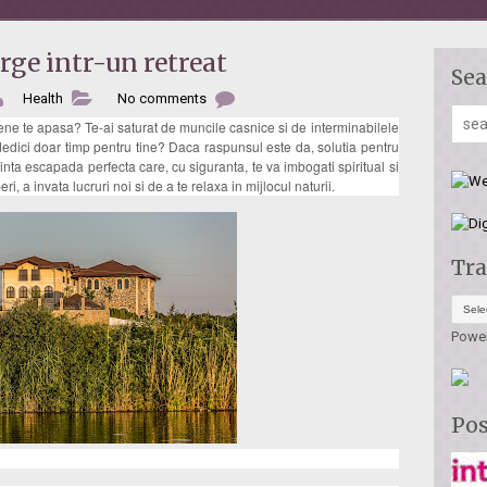
rge intr-un retreat
Sea
Health
No comments
iene te apasa? Te-ai saturat de muncile casnice si de interminabilele
dedici doar timp pentru tine? Daca raspunsul este da, solutia pentru
zinta escapada perfecta care, cu siguranta, te va imbogati spiritual si
i, a invata lucruri noi si de a te relaxa in mijlocul naturii.
Tra
Powe
Pos