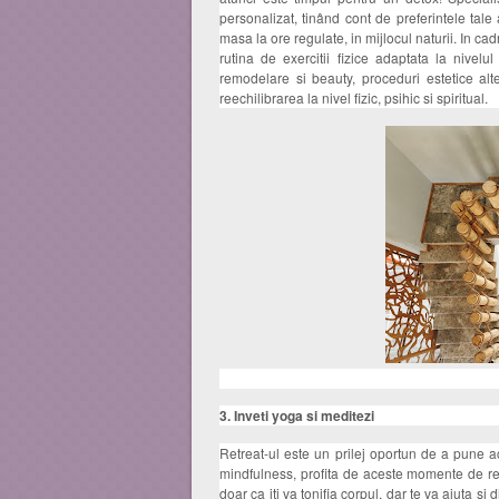
personalizat, tinând cont de preferintele tale 
masa la ore regulate, in mijlocul naturii. In c
rutina de exercitii fizice adaptata la nivel
remodelare si beauty, proceduri estetice alte
reechilibrarea la nivel fizic, psihic si spiritual.
3. Inveti yoga si meditezi
Retreat-ul este un prilej oportun de a pune a
mindfulness, profita de aceste momente de rel
doar ca iti va tonifia corpul, dar te va ajuta si