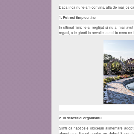
Daca inca nu te-am convins, afla de mai jos car
1. Petreci timp cu tine
In ultimul timp te-ai neglijat si nu ai mai av
regasi, a te gândi la nevoile tale si la ceea ce i
2. Iti detoxifici organismul
Simti ca haoticele obiceiuri alimentare adopt
atunci este timpul pentru un detox! Speciali