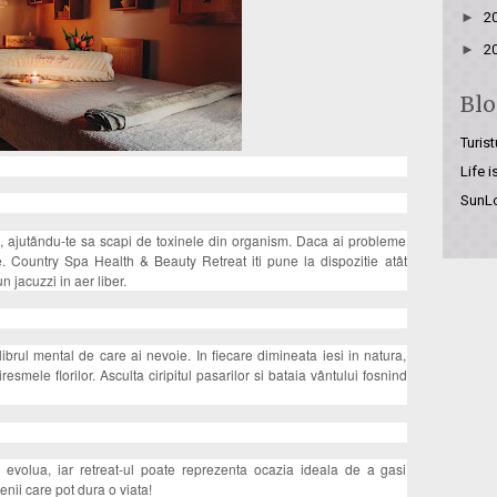
►
2
►
2
Blo
Turist
Life 
SunL
ul, ajutându-te sa scapi de toxinele din organism. Daca ai probleme
e. Country Spa Health & Beauty Retreat iti pune la dispozitie atât
 jacuzzi in aer liber.
ilibrul mental de care ai nevoie. In fiecare dimineata iesi in natura,
esmele florilor. Asculta ciripitul pasarilor si bataia vântului fosnind
evolua, iar retreat-ul poate reprezenta ocazia ideala de a gasi
nii care pot dura o viata!