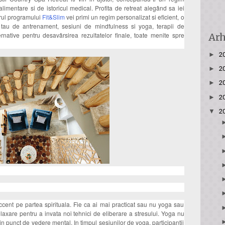
alimentare si de istoricul medical. Profita de retreat alegând sa iei
adrul programului
Fit&Slim
vei primi un regim personalizat si eficient, o
ul tau de antrenament, sesiuni de mindfulness si yoga, terapii de
rnative pentru desavârsirea rezultatelor finale, toate menite spre
Arh
►
2
►
2
►
2
►
2
▼
2
ccent pe partea spirituala. Fie ca ai mai practicat sau nu yoga sau
axare pentru a invata noi tehnici de eliberare a stresului. Yoga nu
 din punct de vedere mental. In timpul sesiunilor de yoga, participantii