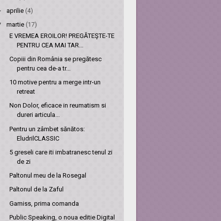
►
aprilie
(4)
▼
martie
(17)
E VREMEA EROILOR! PREGĂTEŞTE-TE
PENTRU CEA MAI TAR...
Copiii din România se pregătesc
pentru cea de-a tr...
10 motive pentru a merge intr-un
retreat
Non Dolor, eficace in reumatism si
dureri articula...
Pentru un zâmbet sănătos:
EludrilCLASSIC
5 greseli care iti imbatranesc tenul zi
de zi
Paltonul meu de la Rosegal
Paltonul de la Zaful
Gamiss, prima comanda
Public Speaking, o noua editie Digital