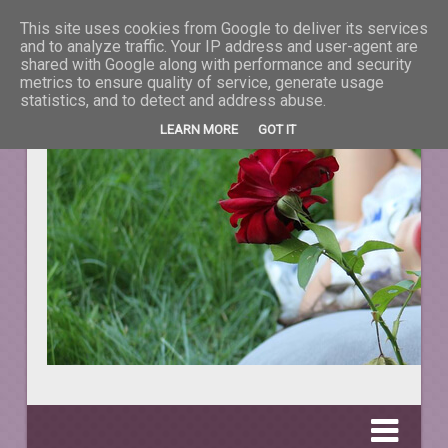
This site uses cookies from Google to deliver its services
La taifas cu prieteni
and to analyze traffic. Your IP address and user-agent are
shared with Google along with performance and security
metrics to ensure quality of service, generate usage
DESPRE TOT CEEA CE NE ÎNFRUMUSEŢEAZĂ VIAŢA.
statistics, and to detect and address abuse.
LEARN MORE
GOT IT