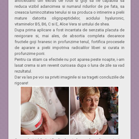
antioxidanti din extras de rodii si goji sa fie capabila sa
reduca vizibil adancimea si numarul ridurilor de pe fata, sa
creasca luminozitatea tenului si sa produca o intinerire a pielii
mature datorita oligopeptidelor, acidului hyaluronic,
vitaminelor B5, B6, C si E, Aloe Vera si untului de shea.
Dupa prima aplicare a fost incantata de senzatia placuta de
revigorare si, mai ales, de absortia completa deoarece
fructele goji hranesc in profunzime tenul, fortifica procesele
de aparare a pielii impotriva radicalilor liberi si curata in
profunzime porii.
Pentru ca stiam ca efectele nu pot aparea peste noapte, i-am
lasat crema si am revenit curioasa dupa o luna de zile sa vad
rezultatul.
Dar va las pe voi sa priviti imaginile si sa trageti concluziile de
rigoare!