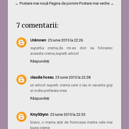
← Postare mai nouă
Pagina de pornire
Postare mai veche →
7 comentarii:
Unknown
25 iunie 2015 la 22:26
superba crema,da mi-as dori sa folosesc
aceasta crema,superb articol
Răspundeți
claudia hossu
25 iunie 2015 la 22:28
un articol superb crema care o iau in vacanta goji
si rodie preferata mea
Răspundeți
Kmy50rynn
25 iunie 2015 la 22:35
bravo, o mama atat de frumoasa merita cele mai
bune creme