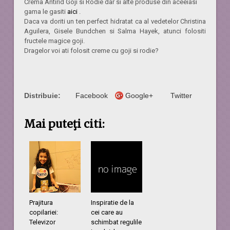
Crema Antirid Goji si Rodie dar si alte produse din aceeiasi
gama le gasiti
aici
.
Daca va doriti un ten perfect hidratat ca al vedetelor
Christina
Aguilera, Gisele Bundchen si Salma Hayek, atunci folositi
fructele magice goji.
Dragelor voi ati folosit creme cu goji si rodie?
Distribuie:
Facebook
Google+
Twitter
Mai puteţi citi:
Prajitura
Inspiratie de la
copilariei:
cei care au
Televizor
schimbat regulile