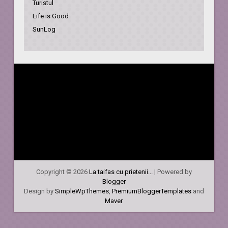
Turistul
Life is Good
SunLog
Copyright ©
2026
La taifas cu prietenii...
| Powered by
Blogger
Design by
SimpleWpThemes
,
PremiumBloggerTemplates
and
Maver