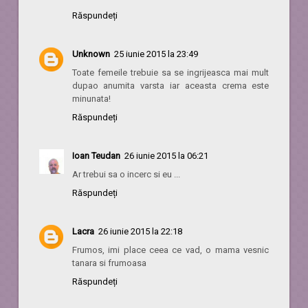
Răspundeți
Unknown
25 iunie 2015 la 23:49
Toate femeile trebuie sa se ingrijeasca mai mult
dupao anumita varsta iar aceasta crema este
minunata!
Răspundeți
Ioan Teudan
26 iunie 2015 la 06:21
Ar trebui sa o incerc si eu ...
Răspundeți
Lacra
26 iunie 2015 la 22:18
Frumos, imi place ceea ce vad, o mama vesnic
tanara si frumoasa
Răspundeți