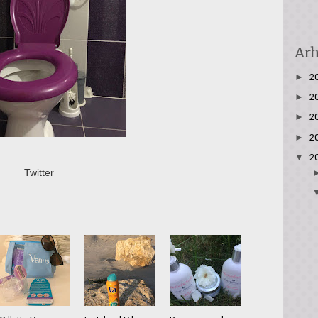
Arh
►
2
►
2
►
2
►
2
▼
2
Twitter