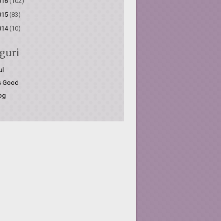
016
(102)
015
(83)
014
(10)
guri
ul
is Good
og