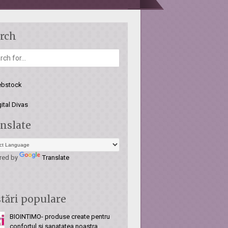
rch
nslate
red by
Translate
tări populare
BIOINTIMO- produse create pentru
confortul si sanatatea noastra