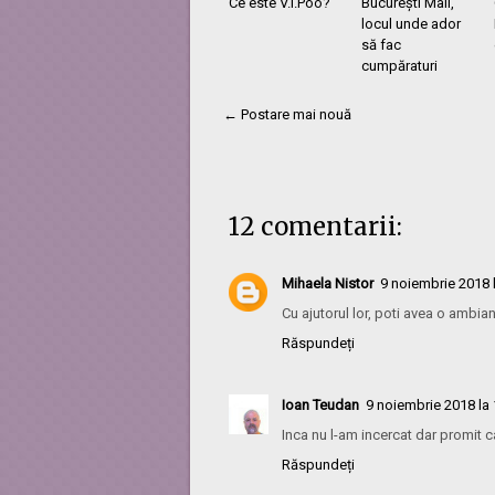
Ce este V.I.Poo?
București Mall,
locul unde ador
să fac
cumpăraturi
← Postare mai nouă
12 comentarii:
Mihaela Nistor
9 noiembrie 2018 
Cu ajutorul lor, poti avea o ambian
Răspundeți
Ioan Teudan
9 noiembrie 2018 la 
Inca nu l-am incercat dar promit ca
Răspundeți