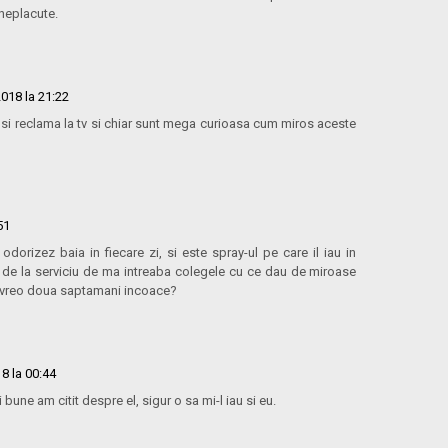
 neplacute.
018 la 21:22
t si reclama la tv si chiar sunt mega curioasa cum miros aceste
51
odorizez baia in fiecare zi, si este spray-ul pe care il iau in
ta de la serviciu de ma intreaba colegele cu ce dau de miroase
e vreo doua saptamani incoace?
8 la 00:44
 bune am citit despre el, sigur o sa mi-l iau si eu.