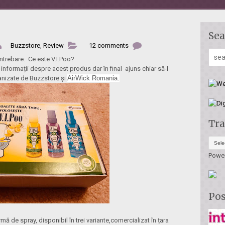
Sea
Buzzstore
,
Review
12 comments
 întrebare: Ce este V.I.Poo?
 informații despre acest produs dar în final ajuns chiar să-l
anizate de Buzzstore și
AirWick Romania.
Tra
Powe
Pos
mă de spray, disponibil în trei variante,comercializat în țara