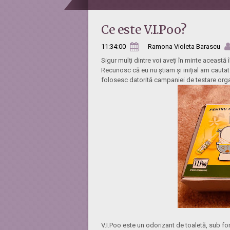
Ce este V.I.Poo?
11:34:00
Ramona Violeta Barascu
Sigur mulți dintre voi aveți în minte această
Recunosc că eu nu știam și inițial am cautat
folosesc datorită campaniei de testare org
V.I.Poo este un odorizant de toaletă, sub for