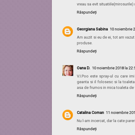
vreau sa evit situatiile(mirosurile)
Răspundeți
Georgiana Sabina
10 noiembrie 2
Am auzit si eu de ei, tot am vazu
produse.
Răspundeți
Oana D.
10 noiembrie 2018 la 22:
V.I.Poo este spray-ul cu care imi 
geanta si il folosesc si la toale
asa de frumos in mica toaleta d
Răspundeți
Catalina Coman
11 noiembrie 201
Nu l-am incercat, dar la cate pareri
Răspundeți