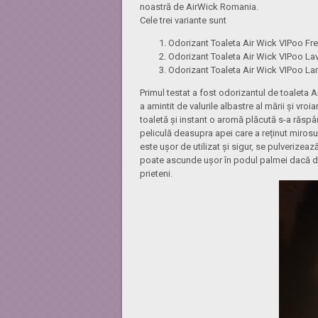
noastră de AirWick Romania.
Cele trei variante sunt
Odorizant Toaleta Air Wick VIPoo Fre
Odorizant Toaleta Air Wick VIPoo La
Odorizant Toaleta Air Wick VIPoo La
Primul testat a fost odorizantul de toaleta A
a amintit de valurile albastre al mării și vr
toaletă și instant o aromă plăcută s-a răspân
peliculă deasupra apei care a reținut mirosul
este ușor de utilizat și sigur, se pulverizeaz
poate ascunde ușor în podul palmei dacă dor
prieteni.