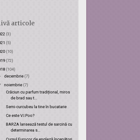
ivă articole
022
(3)
021
(5)
020
(10)
019
(72)
018
(104)
►
decembrie
(7)
▼
noiembrie
(7)
Crăciun cu parfum tradițional, miros
de brad sau t...
Semi-curcubeu la tine în bucatarie
Ce este V.I.Poo?
BARZA lansează testul de sarcină cu
determinarea s...
Cursul Eurocor de engleză începători,