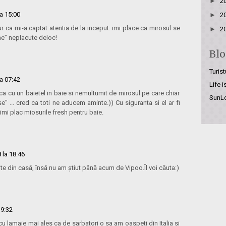
►
2
a 15:00
►
2
ur ca mi-a captat atentia de la inceput. imi place ca mirosul se
►
2
me” neplacute deloc!
Blo
Turist
a 07:42
Life 
ca cu un baietel in baie si nemultumit de mirosul pe care chiar
SunL
se" ... cred ca toti ne aducem aminte.)) Cu siguranta si el ar fi
 imi plac miosurile fresh pentru baie.
 la 18:46
te din casă, însă nu am știut până acum de Vipoo.Îl voi căuta:)
19:32
 cu lamaie mai ales ca de sarbatori o sa am oaspeti din Italia si