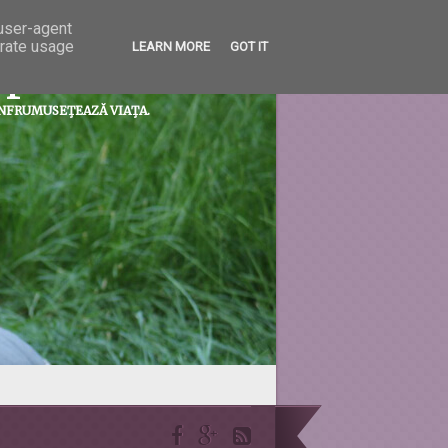
 user-agent
erate usage
LEARN MORE
GOT IT
prietenii...
ÎNFRUMUSEŢEAZĂ VIAŢA.