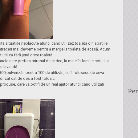
a situațiile neplăcute atunci când utilizez toaleta din spațiile
etreceri mai devreme pentru a merge la toaleta de acasă. Acum
utiliza fără jenă orice toaletă.
e care prefera mirosul de citrice, la mine în familie soțul l-a
cu lavandă.
300 pulverizări pentru 100 de utilizări, eu îl folosesc de ceva
izat cât de des a fost folosit.
roduse, care vă pot fi de un real ajutor atunci când utilizați
Per