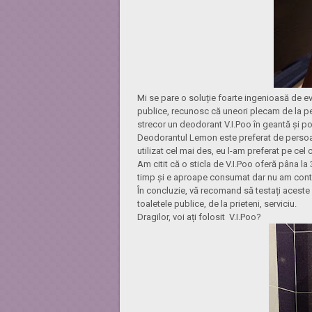
Mi se pare o soluție foarte ingenioasă de evit
publice, recunosc că uneori plecam de la p
strecor un deodorant V.I.Poo în geantă și pot 
Deodorantul Lemon este preferat de persoanel
utilizat cel mai des, eu l-am preferat pe cel 
Am citit că o sticla de V.I.Poo oferă pâna la 
timp și e aproape consumat dar nu am contor
În concluzie, vă recomand să testați aceste p
toaletele publice, de la prieteni, serviciu.
Dragilor, voi ați folosit V.I.Poo?