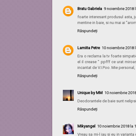
Bratu Gabriela
9 noiembrie 2018 l
foarte interesant produsul asta, j
mentine in baie, si nu mai ai ”aro
Răspundeți
Lamiita Petre
10 noiembrie 2018 l
Era o reclama la tv foarte simpati
el il crease " ppfff ce urat miroa
incantat de V.I.Poo. Mie personal,
Răspundeți
Unique by MM
10 noiembrie 2018
Deodorantele de baie sunt nelipsi
Răspundeți
Mikyangel
10 noiembrie 2018 la 
Vreau sa mi-l iau si eu in varianta