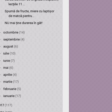
lecțiile 11 ...
Spumă de fructe, miere cu laptișor
de matcă pentru...
NU mai ține durerea în gât!
►
octombrie
(14)
►
septembrie
(4)
►
august
(6)
►
iulie
(10)
►
iunie
(7)
►
mai
(6)
►
aprilie
(4)
►
martie
(17)
►
februarie
(5)
►
ianuarie
(17)
017
(117)