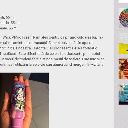
sh, 55 ml
vanda, 55 ml
maie, 55 ml
ir Wick VIPoo Fresh, l-am ales pentru că privind culoarea lui, mi-
oiam să-mi amintesc de vacanță. Doar 4 pulverizări în apa de
dit în baia noastră. Datorită uleiurilor esențiale s-a format o
 neplăcut . Este diferit fată de celelalte odorizante prin faptul
ă în vasul de toaletă fără a atinge vasul de toaletă. Este mic și se
im sa-l utilizăm la serviciu sau atunci când mergem în vizită la