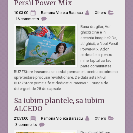
Persil Power Mix
10:03:00
Ramona Violeta Barascu
Others
16 comments
Buna dragilor, Voi
ghiciti cine e in
aceasta imagine? Da,
ati ghicit, e Noul Persil
Power-Mix. Ador
cadourile si pentru
mine faptul ca fac
parte comunitatea
BUZZStore inseamna un rasfat permanent pentru ca primesc
spre testare produse revolutionare. De data asta kit-ul
BUZZStore primit a fost dedicat curateniei : 1 punga de
detergent de 28 de capsule...
Sa iubim plantele, sa iubim
ALCEDO
21:51:00
Ramona Violeta Barascu
Others
3 comments
Dragii mei! Mi-am