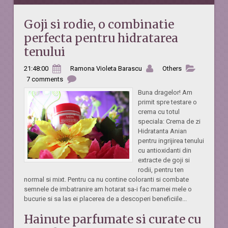
Goji si rodie, o combinatie
perfecta pentru hidratarea
tenului
21:48:00
Ramona Violeta Barascu
Others
7 comments
Buna dragelor! Am
primit spre testare o
crema cu totul
speciala: Crema de zi
Hidratanta Anian
pentru ingrijirea tenului
cu antioxidanti din
extracte de goji si
rodii, pentru ten
normal si mixt. Pentru ca nu contine coloranti si combate
semnele de imbatranire am hotarat sa-i fac mamei mele o
bucurie si sa las ei placerea de a descoperi beneficiile...
Hainute parfumate si curate cu