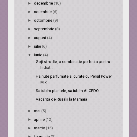
►
decembrie
(10)
►
noiembrie
(6)
►
octombrie
(9)
►
septembrie
(8)
►
august
(4)
►
iulie
(6)
▼
iunie
(4)
Goji si rodie, o combinatie perfecta pentru
hidrat...
Hainute parfumate si curate cu Persil Power
Mix
Sa iubim plantele, sa iubim ALCEDO
Vacanta de Rusalii la Mamaia
►
mai
(5)
►
aprilie
(12)
►
martie
(15)
►
februarie
(3)