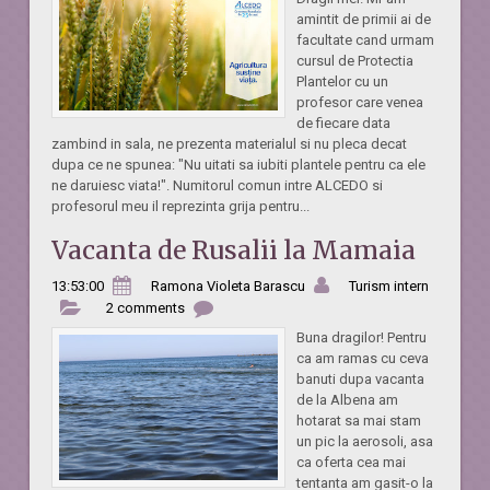
amintit de primii ai de
facultate cand urmam
cursul de Protectia
Plantelor cu un
profesor care venea
de fiecare data
zambind in sala, ne prezenta materialul si nu pleca decat
dupa ce ne spunea: "Nu uitati sa iubiti plantele pentru ca ele
ne daruiesc viata!". Numitorul comun intre ALCEDO si
profesorul meu il reprezinta grija pentru...
Vacanta de Rusalii la Mamaia
13:53:00
Ramona Violeta Barascu
Turism intern
2 comments
Buna dragilor! Pentru
ca am ramas cu ceva
banuti dupa vacanta
de la Albena am
hotarat sa mai stam
un pic la aerosoli, asa
ca oferta cea mai
tentanta am gasit-o la