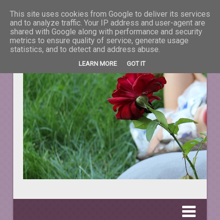
This site uses cookies from Google to deliver its services
La taifas cu prieteni
and to analyze traffic. Your IP address and user-agent are
shared with Google along with performance and security
metrics to ensure quality of service, generate usage
DESPRE TOT CEEA CE NE ÎNFRUMUSEŢEAZĂ VIAŢA.
statistics, and to detect and address abuse.
LEARN MORE
GOT IT