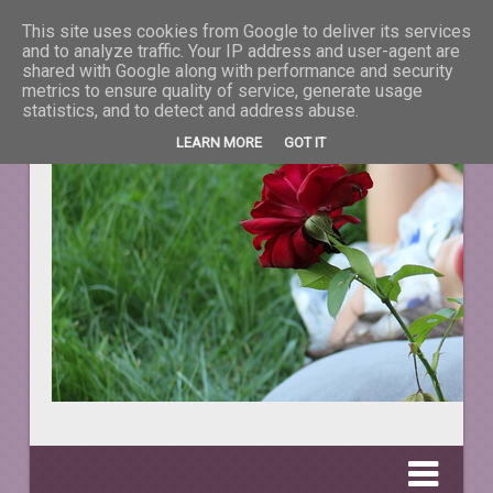
This site uses cookies from Google to deliver its services
La taifas cu prieteni
and to analyze traffic. Your IP address and user-agent are
shared with Google along with performance and security
metrics to ensure quality of service, generate usage
DESPRE TOT CEEA CE NE ÎNFRUMUSEŢEAZĂ VIAŢA.
statistics, and to detect and address abuse.
LEARN MORE
GOT IT