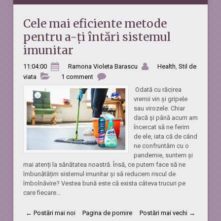
Cele mai eficiente metode
pentru a-ți întări sistemul
imunitar
11:04:00
Ramona Violeta Barascu
Health
,
Stil de
viata
1 comment
Odată cu răcirea
vremii vin și gripele
sau virozele. Chiar
dacă și până acum am
încercat să ne ferim
de ele, iata că de când
ne confruntăm cu o
pandemie, suntem și
mai atenți la sănătatea noastră. Însă, ce putem face să ne
îmbunătățim sistemul imunitar și să reducem riscul de
îmbolnăvire? Vestea bună este că exista câteva trucuri pe
care fiecare...
← Postări mai noi
Pagina de pornire
Postări mai vechi →