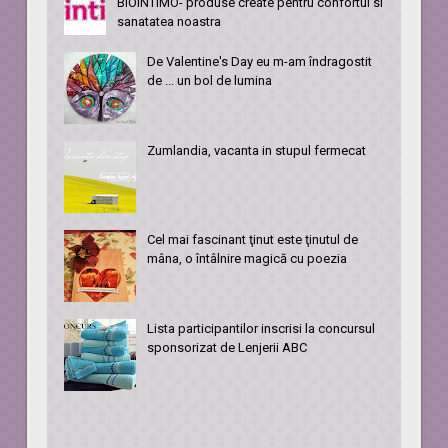
BIOINTIMO- produse create pentru confortul si
sanatatea noastra
De Valentine's Day eu m-am îndragostit
de ... un bol de lumina
Zumlandia, vacanta in stupul fermecat
Cel mai fascinant ţinut este ţinutul de
mâna, o întâlnire magică cu poezia
Lista participantilor inscrisi la concursul
sponsorizat de Lenjerii ABC