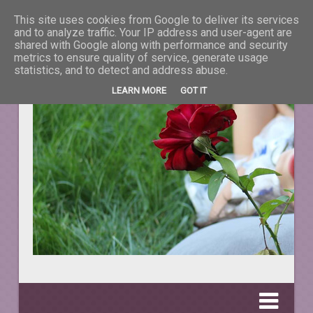
This site uses cookies from Google to deliver its services
La taifas cu prieteni
and to analyze traffic. Your IP address and user-agent are
shared with Google along with performance and security
metrics to ensure quality of service, generate usage
DESPRE TOT CEEA CE NE ÎNFRUMUSEŢEAZĂ VIAŢA.
statistics, and to detect and address abuse.
LEARN MORE
GOT IT