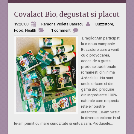
Covalact Bio, degustat si placut
19:20:00
Ramona Violeta Barascu
Buzzstore
,
Food
,
Health
1 comment
Dragilor,Am participat
la o noua campanie
Buzzstore care a venit
cu o provocarea,
aceea de a gusta
produse traditionale
romanesti din inima
Ardealului. Nu sunt
unele oricare ci din
gama Bio, produse
din ingrediente 100%
naturale care respecta
retele noastre
autentice. Le-am vazut
in diverse reclame tv si
le-am primit cu mare curiozitate si entuziasm. Produsele...