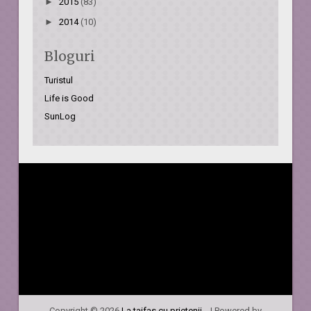
►
2015
(83)
►
2014
(10)
Bloguri
Turistul
Life is Good
SunLog
Copyright ©
2026
La taifas cu prietenii...
| Powered by