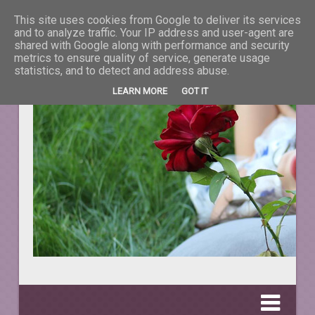
This site uses cookies from Google to deliver its services
La taifas cu prieteni
and to analyze traffic. Your IP address and user-agent are
shared with Google along with performance and security
metrics to ensure quality of service, generate usage
DESPRE TOT CEEA CE NE ÎNFRUMUSEŢEAZĂ VIAŢA.
statistics, and to detect and address abuse.
LEARN MORE
GOT IT