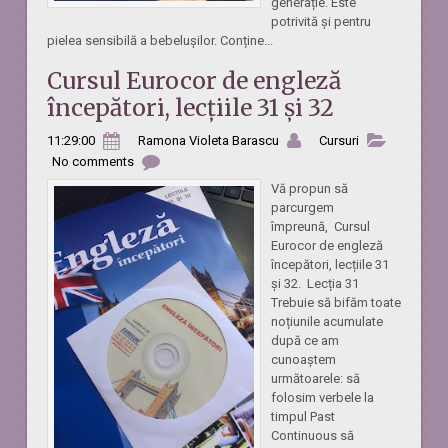
generație. Este
potrivită și pentru
pielea sensibilă a bebelușilor. Conține...
Cursul Eurocor de engleză
începători, lecțiile 31 și 32
11:29:00
Ramona Violeta Barascu
Cursuri
No comments
Vă propun să
parcurgem
împreună, Cursul
Eurocor de engleză
începători, lecțiile 31
și 32. Lecția 31
Trebuie să bifăm toate
noțiunile acumulate
după ce am
cunoaștem
următoarele: să
folosim verbele la
timpul Past
Continuous să