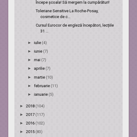
Începe școala! Să mergem la cumpărături!
Toleriane Sensitive La Roche-Posay,
cosmetice de c...
Cursul Eurocor de engleză începători, lecțiile
31 ...
►
iulie
(4)
►
iunie
(7)
►
mai
(7)
►
aprilie
(7)
►
martie
(10)
►
februarie
(11)
►
ianuarie
(5)
►
2018
(104)
►
2017
(117)
►
2016
(102)
►
2015
(83)