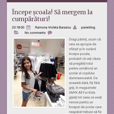
Începe școala! Să mergem la
cumpărături!
20:18:00
Ramona Violeta Barascu
parenting
No comments
Dragi părinți, acum că
vara se apropie de
sfârșit și în curând
începe școala,
probabil că veți căuta
să pregătiți totul
pentru următorul an
școlar al copilului
dumneavoastră. De
această dată, fiți fără
griji, în magazinele
SMYK All For Kids
găsiți tot ceea ce aveți
nevoie pentru un
început de școlar care
neapărat trebuie să fie