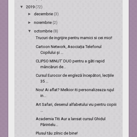
▼
2019
(72)
►
decembrie
(3)
►
noiembrie
(2)
▼
octombrie
(8)
Trucuri de ingrijire pentru mamici si cei mici!
Cartoon Network, Asociația Telefonul
Copilului și ...
CLIPSO MINUT’ DUO pentru a găti rapid
mâncăruri de...
Cursul Eurocor de engleză începători, lecțiile
35 ...
Nou! Ai aflat? Melkior iti personalizeaza rujul
in...
Art Safari, desenul alfabetului viu pentru copiii
...
Academia Titi Aur a lansat cursul Ghidul
Părintelu...
Plusul tău zilnic de bine!