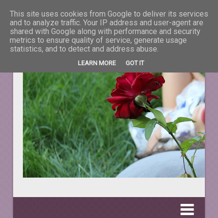
This site uses cookies from Google to deliver its services
La taifas cu prieteni
and to analyze traffic. Your IP address and user-agent are
shared with Google along with performance and security
metrics to ensure quality of service, generate usage
DESPRE TOT CEEA CE NE ÎNFRUMUSEŢEAZĂ VIAŢA.
statistics, and to detect and address abuse.
LEARN MORE
GOT IT