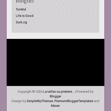
Bloguri
Turistul
Life is Good
SunLog
Copyright ©
2026
La taifas cu prietenii...
| Powered by
Blogger
Design by
SimpleWpThemes
,
PremiumBloggerTemplates
and
Maver