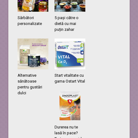
Sărbători
5 pași către o
personalizate
dietă cu mai
puțin zahar
Alternative
Start vitalitate cu
sănătoase
gama Ostart Vital
pentru gustări
dulci
Durerea nu te
lasă în pace?