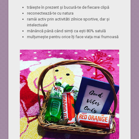
trăiește în prezent și bucură-te de fiecare clipă
reconectează-te cu natura
ramâi activ prin activităti zilnice sportive, dar și
intelectuale
mănâncă până când simți ca ești 80% satulă
mulțumește pentru orice îți face viața mai frumoasă