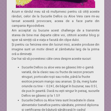
Acum e rândul meu să vă mulțumesc pentru că citiți aceste
rânduri, celor de la Sucurile Dellos cu Aloe Vera care mi-au
lansat această provocare, aceea de a face parte din
campania #goodvibes.
Am acceptat cu bucurie acest challenge de a transmite
starea de bine mai departe către voi, cititorii acestui blog și
sper să simțiți că e viața e facută din clipe dulci.
Și pentru ca fericirea vine din lucruri mici, aceste produse din
imagine sunt un motiv direct al zâmbetului larg de la prima
oră a dimineții.
Dar hai să vă povestesc câte ceva despre aceste sucuri:
Sucurile Dellos cu aloe vera se găsesc într-o gamă
variată, de la clasic sau cu fructe de sezon precum
struguri, portocale roșii sau rodie, până la fructe
exotice precum mango sau ananas. Și da, merg luate
oriunde cu tine – 0.24 l, de băgat în buzunar, sau 0.5 l,
de pus în geantă. Dacă nu ești singur în peisaj, sucurile
Dellos se găsesc și la 1.5 l!
Sucurile Dellos cu Aloe Vera sunt încadrate în clasa
alimentelor benefice pentru sănătate, primind diploma
și certificarea de băutură sănătoasă în cadrul