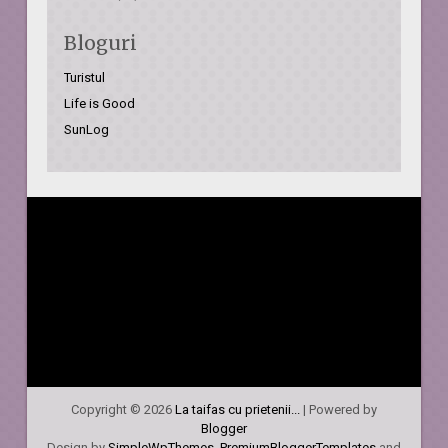
Bloguri
Turistul
Life is Good
SunLog
Copyright ©
2026
La taifas cu prietenii...
| Powered by
Blogger
Design by
SimpleWpThemes
,
PremiumBloggerTemplates
and