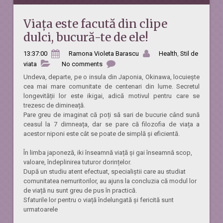
Viața este facută din clipe
dulci, bucură-te de ele!
13:37:00
Ramona Violeta Barascu
Health
,
Stil de
viata
No comments
Undeva, departe, pe o insula din Japonia, Okinawa, locuiește
cea mai mare comunitate de centenari din lume. Secretul
longevității lor este ikigai, adică motivul pentru care se
trezesc de dimineață.
Pare greu de imaginat că poți să sari de bucurie când sună
ceasul la 7 dimneața, dar se pare că filozofia de viața a
acestor niponi este cât se poate de simplă și eficientă.
În limba japoneză, iki înseamnă viață și gai înseamnă scop,
valoare, îndeplinirea tuturor dorințelor.
După un studiu atent efectuat, specialiștii care au studiat
comunitatea nemuritorilor, au ajuns la concluzia că modul lor
de viață nu sunt greu de pus în practică.
Sfaturile lor pentru o viață îndelungată și fericită sunt
urmatoarele