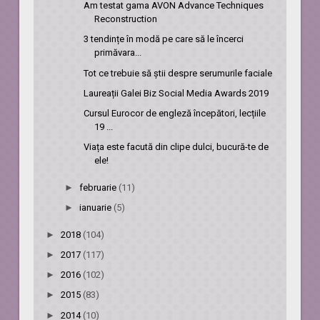
Am testat gama AVON Advance Techniques
Reconstruction
3 tendințe în modă pe care să le încerci
primăvara...
Tot ce trebuie să știi despre serumurile faciale
Laureații Galei Biz Social Media Awards 2019
Cursul Eurocor de engleză începători, lecțiile
19 ...
Viața este facută din clipe dulci, bucură-te de
ele!
►
februarie
(11)
►
ianuarie
(5)
►
2018
(104)
►
2017
(117)
►
2016
(102)
►
2015
(83)
►
2014
(10)