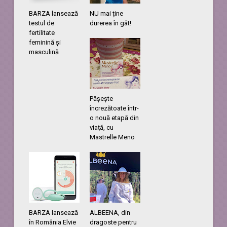
BARZA lansează
NU mai ține
testul de
durerea în gât!
fertilitate
feminină și
masculină
Pășește
încrezătoate într-
o nouă etapă din
viață, cu
Mastrelle Meno
BARZA lansează
ALBEENA, din
în România Elvie
dragoste pentru