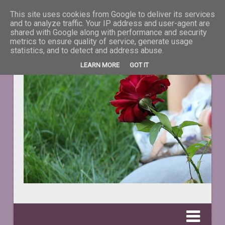
This site uses cookies from Google to deliver its services
La taifas cu prieteni
and to analyze traffic. Your IP address and user-agent are
shared with Google along with performance and security
metrics to ensure quality of service, generate usage
DESPRE TOT CEEA CE NE ÎNFRUMUSEŢEAZĂ VIAŢA.
statistics, and to detect and address abuse.
LEARN MORE
GOT IT