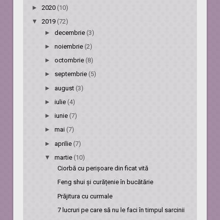
►
2020
(10)
▼
2019
(72)
►
decembrie
(3)
►
noiembrie
(2)
►
octombrie
(8)
►
septembrie
(5)
►
august
(3)
►
iulie
(4)
►
iunie
(7)
►
mai
(7)
►
aprilie
(7)
▼
martie
(10)
Ciorbă cu perișoare din ficat vită
Feng shui și curățenie în bucătărie
Prăjitura cu curmale
7 lucruri pe care să nu le faci în timpul sarcinii