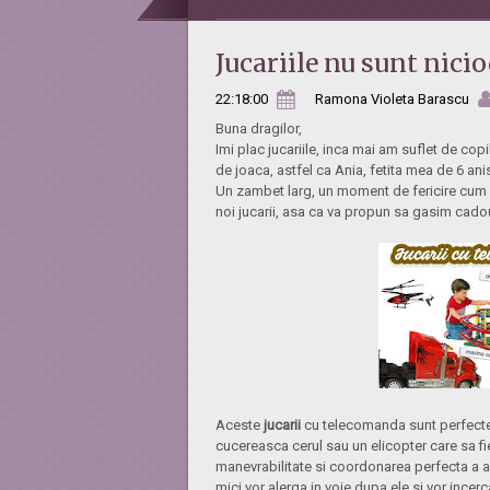
Jucariile nu sunt nici
22:18:00
Ramona Violeta Barascu
Buna dragilor,
Imi plac jucariile, inca mai am suflet de co
de joaca, astfel ca Ania, fetita mea de 6 aniso
Un zambet larg, un moment de fericire cum n
noi jucarii, asa ca va propun sa gasim cadour
Aceste
jucarii
cu telecomanda sunt perfecte p
cucereasca cerul sau un elicopter care sa f
manevrabilitate si coordonarea perfecta a ace
mici vor alerga in voie dupa ele si vor ince