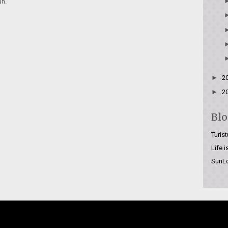
un.
►
2
►
2
Blo
Turist
Life 
SunL