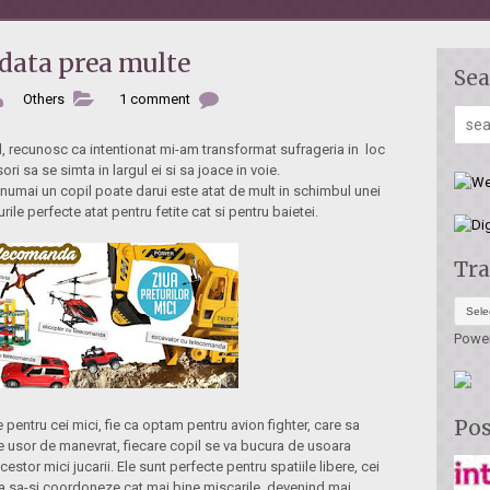
odata prea multe
Sea
Others
1 comment
pil, recunosc ca intentionat mi-am transformat sufrageria in loc
ri sa se simta in largul ei si sa joace in voie.
umai un copil poate darui este atat de mult in schimbul unei
ile perfecte atat pentru fetite cat si pentru baietei.
Tra
Powe
Pos
entru cei mici, fie ca optam pentru avion fighter, care sa
ie usor de manevrat, fiecare copil se va bucura de usoara
stor mici jucarii. Ele sunt perfecte pentru spatiile libere, cei
rca sa-si coordoneze cat mai bine miscarile, devenind mai