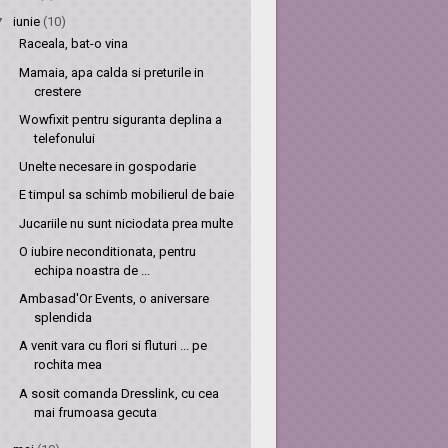
▼
iunie
(10)
Raceala, bat-o vina
Mamaia, apa calda si preturile in
crestere
Wowfixit pentru siguranta deplina a
telefonului
Unelte necesare in gospodarie
E timpul sa schimb mobilierul de baie
Jucariile nu sunt niciodata prea multe
O iubire neconditionata, pentru
echipa noastra de ...
Ambasad'Or Events, o aniversare
splendida
A venit vara cu flori si fluturi ... pe
rochita mea
A sosit comanda Dresslink, cu cea
mai frumoasa gecuta