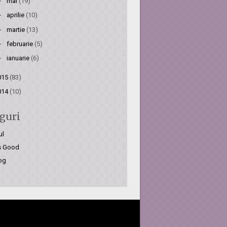
►
mai
(19)
►
aprilie
(10)
►
martie
(13)
►
februarie
(5)
►
ianuarie
(6)
015
(83)
014
(10)
guri
ul
is Good
og