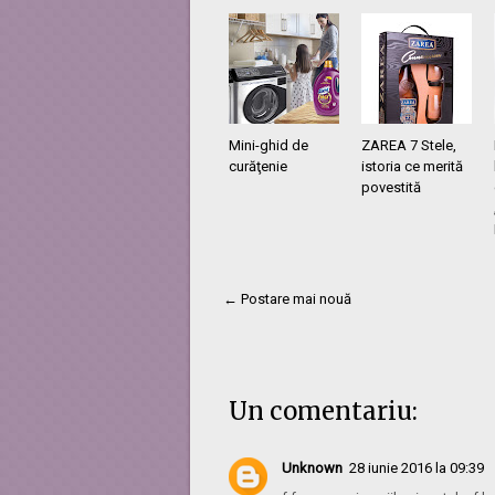
Mini-ghid de
ZAREA 7 Stele,
curăţenie
istoria ce merită
povestită
← Postare mai nouă
Un comentariu:
Unknown
28 iunie 2016 la 09:39