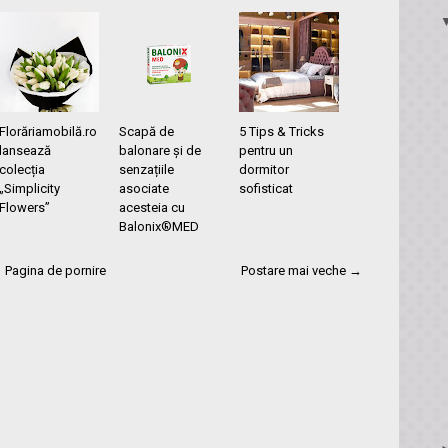
Florăriamobilă.ro
Scapă de
5 Tips & Tricks
lansează
balonare și de
pentru un
colecția
senzațiile
dormitor
„Simplicity
asociate
sofisticat
Flowers”
acesteia cu
Balonix®MED
Pagina de pornire
Postare mai veche →