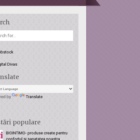
rch
nslate
red by
Translate
tări populare
BIOINTIMO- produse create pentru
confortul si sanatatea noastra