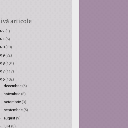
ivă articole
022
(3)
021
(5)
020
(10)
019
(72)
018
(104)
017
(117)
016
(102)
►
decembrie
(6)
►
noiembrie
(8)
►
octombrie
(3)
►
septembrie
(5)
►
august
(9)
►
iulie
(8)