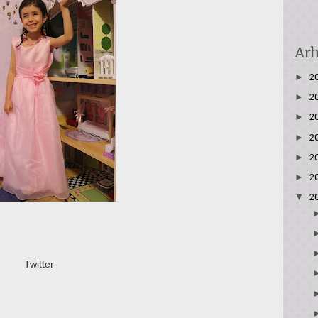
Arh
►
2
►
2
►
2
►
2
►
2
►
2
▼
2
Twitter