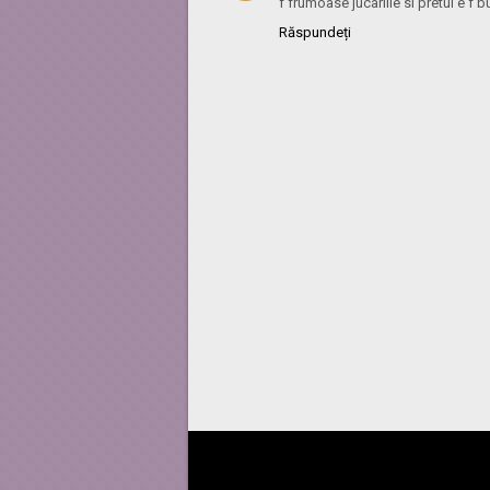
f frumoase jucariile si pretul e f b
Răspundeți