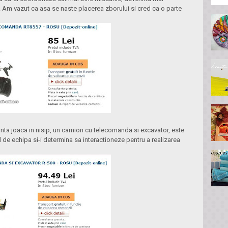
 Am vazut ca asa se naste placerea zborului si cred ca o parte
inta joaca in nisip, un camion cu telecomanda si excavator, este
l de echipa si-i determina sa interactioneze pentru a realizarea