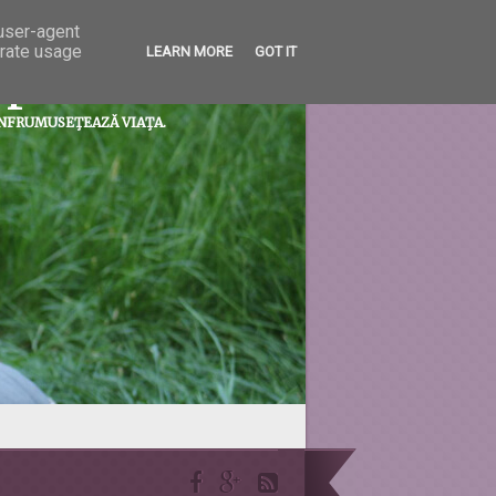
 user-agent
erate usage
LEARN MORE
GOT IT
prietenii...
ÎNFRUMUSEŢEAZĂ VIAŢA.