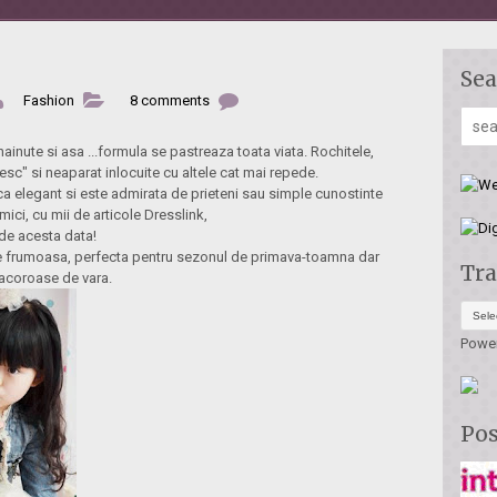
Sea
Fashion
8 comments
ainute si asa ...formula se pastreaza toata viata. Rochitele,
hesc" si neaparat inlocuite cu altele cat mai repede.
a elegant si este admirata de prieteni sau simple cunostinte
 mici, cu mii de articole Dresslink,
 de acesta data!
te frumoasa, perfecta pentru sezonul de primava-toamna dar
Tra
 racoroase de vara.
Powe
Pos