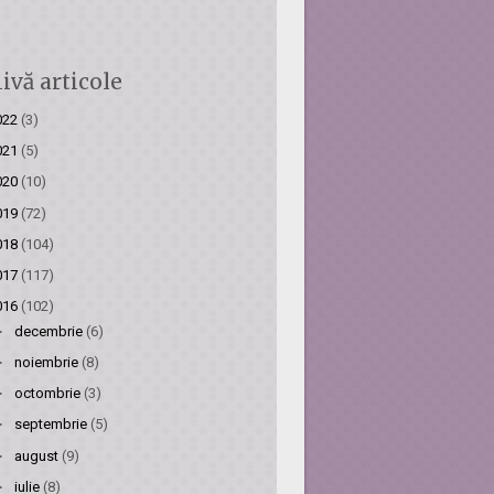
ivă articole
022
(3)
021
(5)
020
(10)
019
(72)
018
(104)
017
(117)
016
(102)
►
decembrie
(6)
►
noiembrie
(8)
►
octombrie
(3)
►
septembrie
(5)
►
august
(9)
►
iulie
(8)