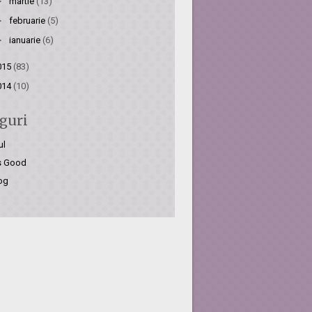
►
martie
(13)
►
februarie
(5)
►
ianuarie
(6)
015
(83)
014
(10)
guri
ul
is Good
og