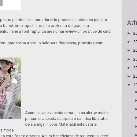
pentru plimbarile in parc dar si la gradinita. Imbinarea placuta
Arh
 o transforme rapid in rochita preferata de gradinita.
entru mine a fost faptul ca are numai review-uri pozitive de cinci
►
2
►
2
tru garderoba Aniei : o salopeta dragalasa, potrivita pentru
►
2
►
2
►
2
►
2
▼
2
Acum ca vine vacanta si vara, o sa alerge mult in
parcuri si aceasta salopeta o sa-i dea libertatea
de a alerga in voie. Materialul este usor si
 la moda.
lalta este foarte draguta. Acum beneficiaza de reducere si cred