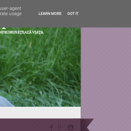
 user-agent
erate usage
LEARN MORE
GOT IT
prietenii...
ÎNFRUMUSEŢEAZĂ VIAŢA.