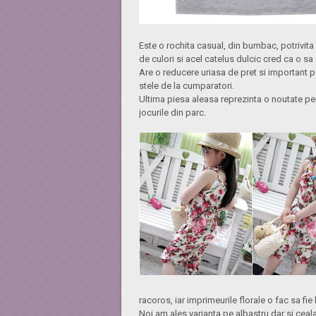
Este o rochita casual, din bumbac, potrivita 
de culori si acel catelus dulcic cred ca o sa
Are o reducere uriasa de pret si important p
stele de la cumparatori.
Ultima piesa aleasa reprezinta o noutate pen
jocurile din parc.
racoros, iar imprimeurile florale o fac sa fie
Noi am ales varianta pe albastru dar si cea