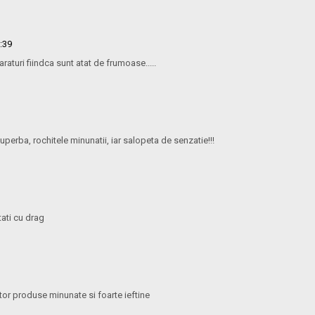
8:39
raturi fiindca sunt atat de frumoase.....
uperba, rochitele minunatii, iar salopeta de senzatie!!!
tati cu drag
or produse minunate si foarte ieftine