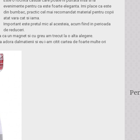
Este o rochita casual care poate fii purtata insa si la
evenimente pentru ca este foarte eleganta. Imi place ca este
din bumbac, practic cel mai recomandat material pentru copii
atat vara cat si iarna.
Important este pretul mic al acesteia, acum fiind in perioada
de reduceri.
a ca un magnet si cu greu am trecut la o alta alegere.
adora dalmatienii si eu i-am citit cartea de foarte multe ori
Per