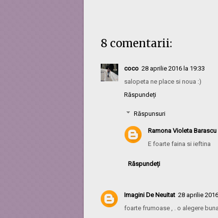
8 comentarii:
coco
28 aprilie 2016 la 19:33
salopeta ne place si noua :)
Răspundeți
Răspunsuri
Ramona Violeta Barascu
E foarte faina si ieftina
Răspundeți
Imagini De Neuitat
28 aprilie 2016
foarte frumoase , . o alegere buna