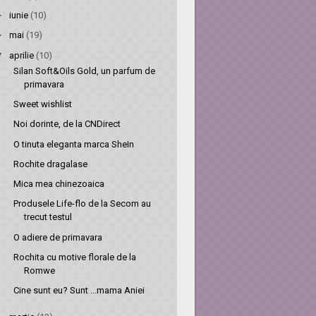
►
iunie
(10)
►
mai
(19)
▼
aprilie
(10)
Silan Soft&Oils Gold, un parfum de
primavara
Sweet wishlist
Noi dorinte, de la CNDirect
O tinuta eleganta marca SheIn
Rochite dragalase
Mica mea chinezoaica
Produsele Life-flo de la Secom au
trecut testul
O adiere de primavara
Rochita cu motive florale de la
Romwe
Cine sunt eu? Sunt ...mama Aniei