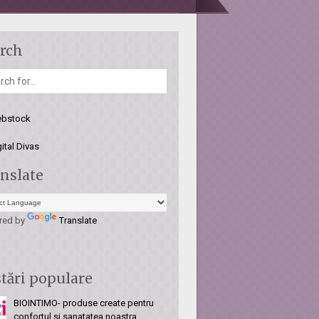
rch
nslate
red by
Translate
tări populare
BIOINTIMO- produse create pentru
confortul si sanatatea noastra