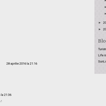
►
2
►
2
Blo
Turist
Life 
SunL
28 aprilie 2016 la 21:16
 la 21:36
 !