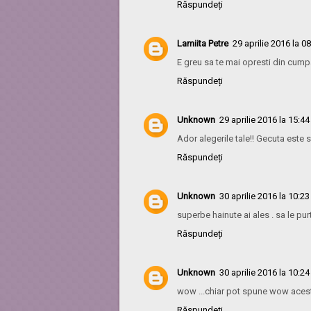
Răspundeți
Lamiita Petre
29 aprilie 2016 la 0
E greu sa te mai opresti din cumpa
Răspundeți
Unknown
29 aprilie 2016 la 15:44
Ador alegerile tale!! Gecuta este s
Răspundeți
Unknown
30 aprilie 2016 la 10:23
superbe hainute ai ales . sa le pur
Răspundeți
Unknown
30 aprilie 2016 la 10:24
wow ...chiar pot spune wow acest
Răspundeți