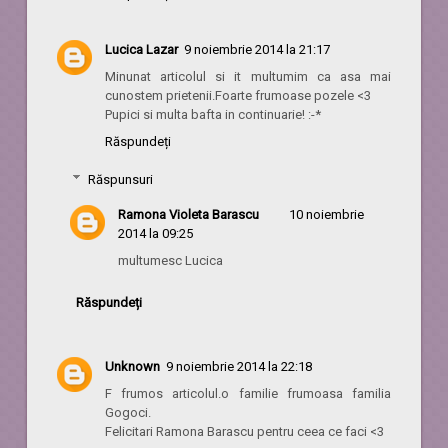
Lucica Lazar
9 noiembrie 2014 la 21:17
Minunat articolul si it multumim ca asa mai
cunostem prietenii.Foarte frumoase pozele <3
Pupici si multa bafta in continuarie! :-*
Răspundeți
Răspunsuri
Ramona Violeta Barascu
10 noiembrie
2014 la 09:25
multumesc Lucica
Răspundeți
Unknown
9 noiembrie 2014 la 22:18
F frumos articolul.o familie frumoasa familia
Gogoci.
Felicitari Ramona Barascu pentru ceea ce faci <3