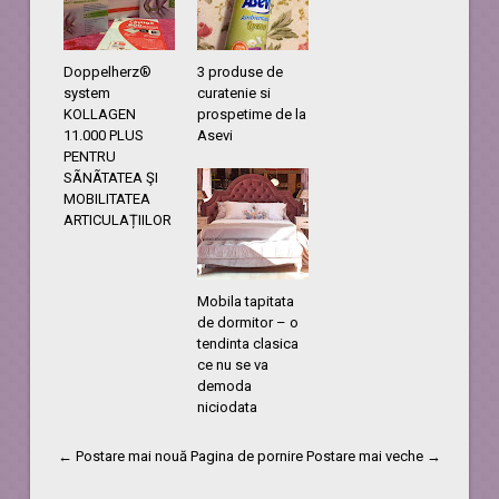
Doppelherz®
3 produse de
system
curatenie si
KOLLAGEN
prospetime de la
11.000 PLUS
Asevi
PENTRU
SÃNÃTATEA ŞI
MOBILITATEA
ARTICULAȚIILOR
Mobila tapitata
de dormitor – o
tendinta clasica
ce nu se va
demoda
niciodata
← Postare mai nouă
Pagina de pornire
Postare mai veche →