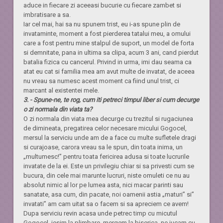
aduce in fiecare zi aceeasi bucurie cu fiecare zambet si
imbratisare a sa.
Iar cel mai, hai sa nu spunem trist, eu i-as spune plin de
invataminte, moment a fost pierderea tatalui meu, a omului
care a fost pentru mine stalpul de suport, un model de forta
si demnitate, pana in ultima sa clipa, acum 3 ani, cand pierdut
batalia fizica cu cancerul. Privind in urma, imi dau seama ca
atat eu cat si familia mea am avut multe de invatat, de aceea
nu vreau sa numesc acest moment ca fiind unul trist, ci
marcant al existentei mele.
3. - Spune-ne, te rog, cum iti petreci timpul liber si cum decurge
o zi normala din viata ta?
O zi normala din viata mea decurge cu trezitul si rugaciunea
de dimineata, pregatirea celor necesare micului Gogocel,
mersul la serviciu unde am de a face cu multe sufletele dragi
si curajoase, carora vreau sa le spun, din toata inima, un
„multumesc!” pentru toata fericirea adusa si toate lucrurile
invatate de la ei. Este un privilegiu chiar si sa privesti cum se
bucura, din cele mai marunte lucruri, niste omuleti ce nu au
absolut nimic al lor pe lumea asta, nici macar parinti sau
sanatate, asa cum, din pacate, noi oamenii astia „maturi” si”
invatati” am cam uitat sa o facem si sa apreciem ce avem!
Dupa serviciu revin acasa unde petrec timp cu micutul
Gogocel, iesim la plimbare, mergem la biserica, ne jucam cu