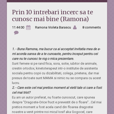
Prin 10 intrebari incerc sa te
cunosc mai bine (Ramona)
11:44:00
Ramona Violeta Barascu
8 comments
1. - Buna Ramona, ma bucur ca ai acceptat invitatia mea de a-
mi acorda sansa de a te cunoaste, pentru inceput pentru cei
care nu te cunosc te rog o mica prezentare.
Sunt femeie si pe rand fiica, sora, sotie, iubitor de animale,
crestin ortodox, kinetoterapeut intr-o institutie de asistenta
sociala pentru copii cu dizabilitati, colega, prietena, dar mai
presus de toate sunt MAMA si nimic nu se compara cu acest
lucru.
2. - Care este cel mai pretios moment al vietii tale si care a fost
cel mai trist?
Eu am un autor preferat, nu foarte cunoscut, care spunea
despre "Dragoste-Orice fruct e prevestit de o floare"...Cel mai
pretios moment a fost acela cand din floarea dragostei
noastre a venit printre noi micul Iosif aka Gogocel, care