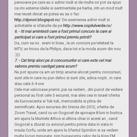
persoane pe care eu o admir mult si de multe ori pot sa spun
ca imi asterne ideile si sentmentele pe hartie, intr-un mod mult
mai reusit decat as putea eu sa o fac
http://dpnori.blogspot.ro/
. De asemenea admir mult si
activitatile si sfaturile de pe
http://www.copilulverde.ro/
.
6. - Iti mai amintesti care a fost primul concurs la care ai
participat si care a fost primul premiu primit?
Da, cum sa nu . eram in liceu , la un concurs pe teletext la
MTV, un tricou de la Philips, daca tot e la moda acum din nou
:)))
7. - Cat timp aloci pe zi concursurilor si care este cel mai
valoros premiu castigat pana acum?
Nu pot spune ca am un timp anume alocat pentru concursuri,
sunt zile in care nu pun deloc si sunt zile, adica nopti , in care
stau cate 3-4 ore.
Cele mai valoroase premii..pai sa vedem...din punct de vedere
personal au fost cele 3 excursii, mai ales cea in Israel oferita
de Eurovacanta si Tuk-tuk, memorabila si plina de
semnificatii. Apoi excursia din Grecia din 2012, oferita de
Zoom Travel, cand cu un Gogocel de aproape 8 luni in burtica
am ajuns la Muntele Athos si ultima chiar in acest an , cand
Gogocel a zburat cu avionul pentru prima data in viata in
insula Corfu, unde am ajuns la Sfantul Spiridon si sa vedem
multe locuri minunate, prin bunavointa celor de la Kiss FM.