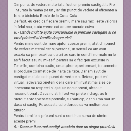
Din punct de vedere material a fost un premiu castigat la Pro
FM , rata la maina pe un , iar din punct de vedere al eficientei a
fost o bicicleta Rosie de la Coca-Cola.
De fapt, eu cred ca fiecare premiu mare sau mic , este valoros
in felul sau, atata vreme cat aduce bucurie cuiva.
8. - Cat de mult te ajuta concursurile si premiile castigate si ce
cred prietenii si familia despre ele?
Pentru mine sunt de mare ajutor aceste premii, atat din punct
de vedere material cat si personal, in sensul ca am avut
ocazia sa primesc/fac lucruri pe care in condiii normale nu le-
as fi facut sau nu mi-as fi permis sa o fac gen excursie in
Tenerife, combina audio, smartphone performant, tratamente
si produse cosmetice de inalta calitate. Dar am avut de
castigat mai ales din punct de vedere sufletesc, prieteni
virtuali, adevarati prieteni de la care am invatat mai ales ce
inseamna sa respecti si ajuti un necunoscut, absolut
neconditionat . Daca nu ati fi fost voi prieteni dragi, as fi
pierdut aproape toate premiile, eu particip, dar nu ma mai uit
daca si castig. Pe aceasta cale doresc sa va multumesc
tuturor.
Pentru familie si prieteni sunt o continua sursa de uimire
aceste premii .
9. - Daca ar fi sa mai castigi vreodata doar un singur premiu la