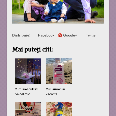
Distribuie:
Facebook
Google+
Twitter
Mai puteţi citi:
Cum sa-l culcati
Cu Farmec in
pe cel mic
vacanta