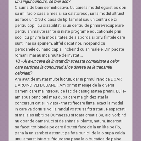
un singur concurs, ce ti-ai dori?
O suma de bani semnificativa. Cu care la modul egoist as dori
sa imi fac o casa a mea si sa calatoresc , iar la modul altruist
as face un ONG o casa de tip familial sau un centru de zi
pentru copii cu dizabilitati si un centru de primire/recuperare
pentru animalute ranite si niste programe educationale prin
scoli cu privire la modalitatea de a aborda si privi fiintele care
sunt , hai sa spunem, altfel decat noi, incepand cu
persoanele cu handicap si incheind cu animalele. Din pacate
romanii mai au inca multe de invatat ...
10. - Ai avut ceva de invatat din aceasta comunitate a celor
care participa la concursuri si ce doresti sa le transmiti
celorlalti?
Am avut de invatat multe lucruri, dar in primul rand ca DOAR
DARUIND VEI DOBANDI. Am primit mesaje de la diversi
oameni care ma intrebau ce fac de castig atatea premii. Eu le-
am spus principiul meu dupa care ma ghidez atat la
concursuri cat si in viata - tratati fiecare fiinta, exact la modul
in care va doriti si voi la randul vostru sa fiti tratati . Respectati
si mai ales iubiti pe Dumnezeu si toata creatia Sa, aici vorbind
nu doar de oameni, ci si de animale, plante, natura. Incercati
sa faceti tot binele pe care il puteti face de la un like pe Fb,
pana la un zambet asternut pe fata bunici, de la o supa calda
unui amarat intr-o zi friguroasa pana la o bucatica de paine