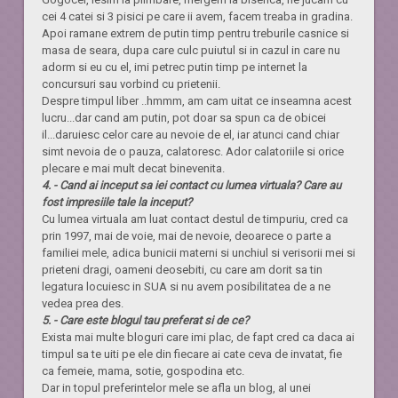
cei 4 catei si 3 pisici pe care ii avem, facem treaba in gradina.
Apoi ramane extrem de putin timp pentru treburile casnice si
masa de seara, dupa care culc puiutul si in cazul in care nu
adorm si eu cu el, imi petrec putin timp pe internet la
concursuri sau vorbind cu prietenii.
Despre timpul liber ..hmmm, am cam uitat ce inseamna acest
lucru...dar cand am putin, pot doar sa spun ca de obicei
il...daruiesc celor care au nevoie de el, iar atunci cand chiar
simt nevoia de o pauza, calatoresc. Ador calatoriile si orice
plecare e mai mult decat binevenita.
4. - Cand ai inceput sa iei contact cu lumea virtuala? Care au
fost impresiile tale la inceput?
Cu lumea virtuala am luat contact destul de timpuriu, cred ca
prin 1997, mai de voie, mai de nevoie, deoarece o parte a
familiei mele, adica bunicii materni si unchiul si verisorii mei si
prieteni dragi, oameni deosebiti, cu care am dorit sa tin
legatura locuiesc in SUA si nu avem posibilitatea de a ne
vedea prea des.
5. - Care este blogul tau preferat si de ce?
Exista mai multe bloguri care imi plac, de fapt cred ca daca ai
timpul sa te uiti pe ele din fiecare ai cate ceva de invatat, fie
ca femeie, mama, sotie, gospodina etc.
Dar in topul preferintelor mele se afla un blog, al unei