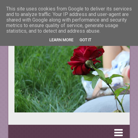
This site uses cookies from Google to deliver its services
La taifas cu prieteni
and to analyze traffic. Your IP address and user-agent are
shared with Google along with performance and security
metrics to ensure quality of service, generate usage
DESPRE TOT CEEA CE NE ÎNFRUMUSEŢEAZĂ VIAŢA.
statistics, and to detect and address abuse.
LEARN MORE
GOT IT