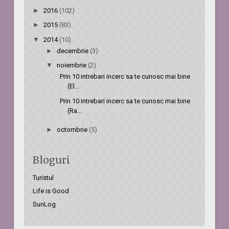
►
2016
(102)
►
2015
(83)
▼
2014
(10)
►
decembrie
(3)
▼
noiembrie
(2)
Prin 10 intrebari incerc sa te cunosc mai bine
(El...
Prin 10 intrebari incerc sa te cunosc mai bine
(Ra...
►
octombrie
(5)
Bloguri
Turistul
Life is Good
SunLog