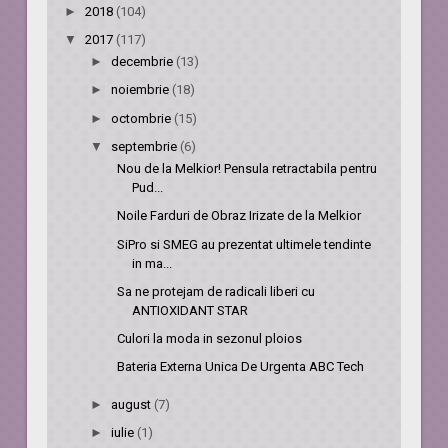
►
2018
(104)
▼
2017
(117)
►
decembrie
(13)
►
noiembrie
(18)
►
octombrie
(15)
▼
septembrie
(6)
Nou de la Melkior! Pensula retractabila pentru
Pud...
Noile Farduri de Obraz Irizate de la Melkior
SiPro si SMEG au prezentat ultimele tendinte
in ma...
Sa ne protejam de radicali liberi cu
ANTIOXIDANT STAR
Culori la moda in sezonul ploios
Bateria Externa Unica De Urgenta ABC Tech
►
august
(7)
►
iulie
(1)