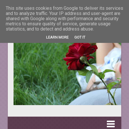
This site uses cookies from Google to deliver its services
La taifas cu prieteni
and to analyze traffic. Your IP address and user-agent are
shared with Google along with performance and security
metrics to ensure quality of service, generate usage
DESPRE TOT CEEA CE NE ÎNFRUMUSEŢEAZĂ VIAŢA.
statistics, and to detect and address abuse.
LEARN MORE
GOT IT