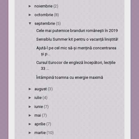
►
noiembrie
(2)
►
octombrie
(8)
▼
septembrie
(5)
Cele mai puternice branduri româneşti în 2019
Sensiblu Summer kit pentru o vacanță liniștită!
Ajută-l pe cel mic să-și mențină concentrarea
și p...
Cursul Eurocor de engleză începători, lecțiile
33 ...
Întâmpină toamna cu energie maximă
►
august
(3)
►
iulie
(4)
►
iunie
(7)
►
mai
(7)
►
aprilie
(7)
►
martie
(10)