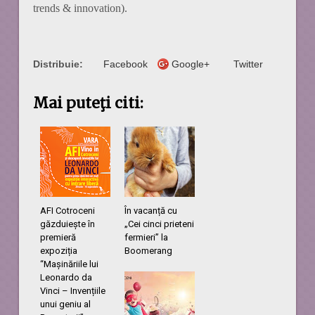
trends & innovation).
Distribuie:
Facebook
Google+
Twitter
Mai puteţi citi:
AFI Cotroceni
În vacanță cu
găzduiește în
„Cei cinci prieteni
premieră
fermieri” la
expoziția
Boomerang
“Mașinăriile lui
Leonardo da
Vinci – Invențiile
unui geniu al