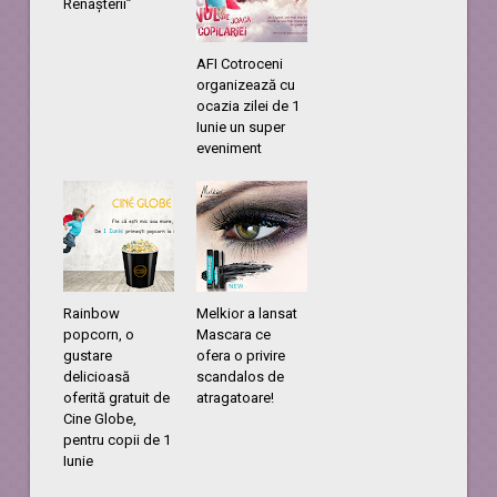
Renașterii”
AFI Cotroceni
organizează cu
ocazia zilei de 1
Iunie un super
eveniment
Rainbow
Melkior a lansat
popcorn, o
Mascara ce
gustare
ofera o privire
delicioasă
scandalos de
oferită gratuit de
atragatoare!
Cine Globe,
pentru copii de 1
Iunie