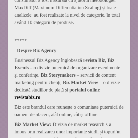
consumator a fost măsurată cu ajutorul metodologiei
MaxDiff (Maximum Differentiation Scaling) și toate
analizele, au fost realizate la nivel de categorie, în total
având 10 categorii de produse.
*****
Despre Biz Agency
Businessul Biz Agency înglobează
revista Biz
,
Biz
Events
– o divizie puternică de organizare evenimente
și conferințe,
Biz Storymakers
– servicii de content
marketing pentru clienți,
Biz Market View
– o divizie
dedicată studiilor de piață și
portalul online
revistabiz.ro
.
Biz este brandul care reunește o comunitate puternică de
oameni de afaceri, atât online, cât și offline.
Biz Market View:
Divizia de market research s-a
impus prin realizarea unor importante studii și topuri în