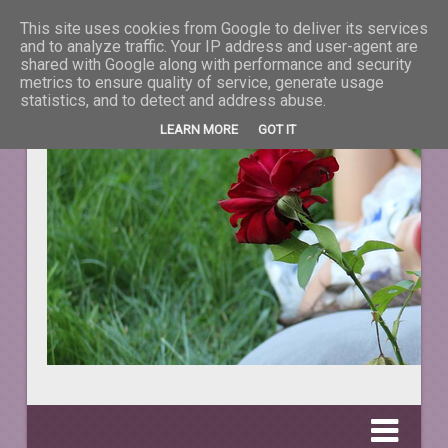
This site uses cookies from Google to deliver its services
La taifas cu prieteni
and to analyze traffic. Your IP address and user-agent are
shared with Google along with performance and security
metrics to ensure quality of service, generate usage
DESPRE TOT CEEA CE NE ÎNFRUMUSEŢEAZĂ VIAŢA.
statistics, and to detect and address abuse.
LEARN MORE
GOT IT