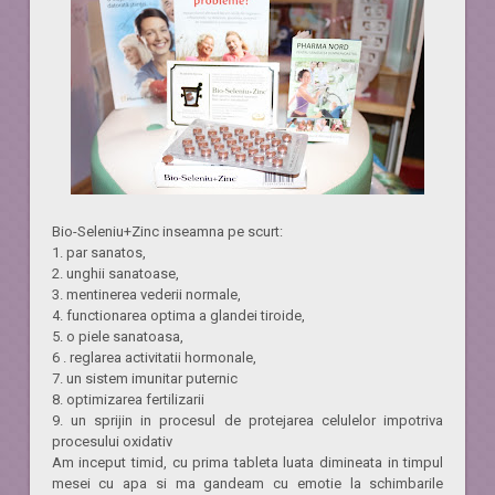
Bio-Seleniu+Zinc inseamna pe scurt:
1. par sanatos,
2. unghii sanatoase,
3. mentinerea vederii normale,
4. functionarea optima a glandei tiroide,
5. o piele sanatoasa,
6 . reglarea activitatii hormonale,
7. un sistem imunitar puternic
8. optimizarea fertilizarii
9. un sprijin in procesul de protejarea celulelor impotriva
procesului oxidativ
Am inceput timid, cu prima tableta luata dimineata in timpul
mesei cu apa si ma gandeam cu emotie la schimbarile