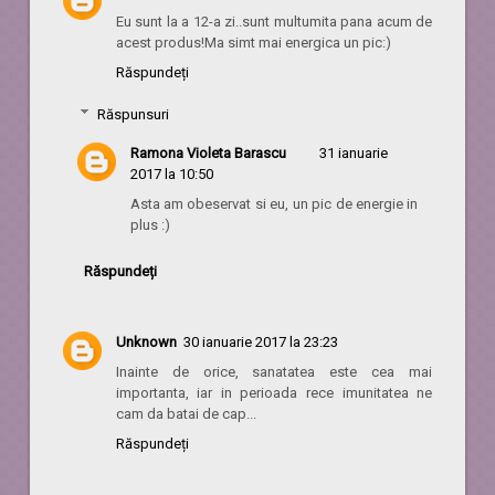
Eu sunt la a 12-a zi..sunt multumita pana acum de
acest produs!Ma simt mai energica un pic:)
Răspundeți
Răspunsuri
Ramona Violeta Barascu
31 ianuarie
2017 la 10:50
Asta am obeservat si eu, un pic de energie in
plus :)
Răspundeți
Unknown
30 ianuarie 2017 la 23:23
Inainte de orice, sanatatea este cea mai
importanta, iar in perioada rece imunitatea ne
cam da batai de cap...
Răspundeți