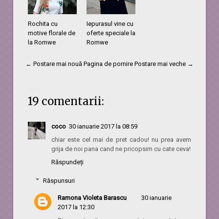
Rochita cu
Iepurasul vine cu
motive florale de
oferte speciale la
la Romwe
Romwe
← Postare mai nouă
Pagina de pornire
Postare mai veche →
19 comentarii:
coco
30 ianuarie 2017 la 08:59
chiar este cel mai de pret cadou! nu prea avem
grija de noi pana cand ne pricopsim cu cate ceva!
Răspundeți
Răspunsuri
Ramona Violeta Barascu
30 ianuarie
2017 la 12:30