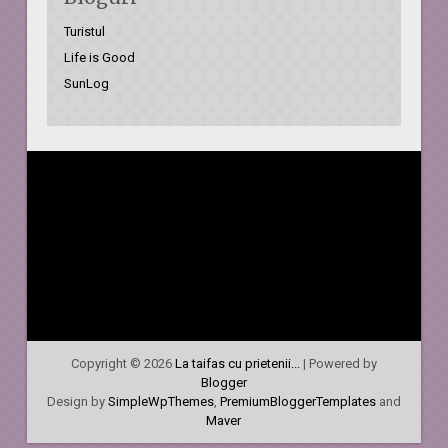
Turistul
Life is Good
SunLog
Copyright ©
2026
La taifas cu prietenii...
| Powered by
Blogger
Design by
SimpleWpThemes
,
PremiumBloggerTemplates
and
Maver