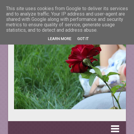
This site uses cookies from Google to deliver its services
La taifas cu prieteni
and to analyze traffic. Your IP address and user-agent are
shared with Google along with performance and security
metrics to ensure quality of service, generate usage
DESPRE TOT CEEA CE NE ÎNFRUMUSEŢEAZĂ VIAŢA.
statistics, and to detect and address abuse.
LEARN MORE
GOT IT