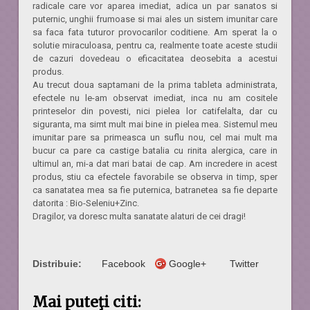
radicale care vor aparea imediat, adica un par sanatos si
puternic, unghii frumoase si mai ales un sistem imunitar care
sa faca fata tuturor provocarilor coditiene. Am sperat la o
solutie miraculoasa, pentru ca, realmente toate aceste studii
de cazuri dovedeau o eficacitatea deosebita a acestui
produs.
Au trecut doua saptamani de la prima tableta administrata,
efectele nu le-am observat imediat, inca nu am cositele
printeselor din povesti, nici pielea lor catifelalta, dar cu
siguranta, ma simt mult mai bine in pielea mea. Sistemul meu
imunitar pare sa primeasca un suflu nou, cel mai mult ma
bucur ca pare ca castige batalia cu rinita alergica, care in
ultimul an, mi-a dat mari batai de cap. Am incredere in acest
produs, stiu ca efectele favorabile se observa in timp, sper
ca sanatatea mea sa fie puternica, batranetea sa fie departe
datorita :
Bio-Seleniu+Zinc.
Dragilor, va doresc multa sanatate alaturi de cei dragi!
Distribuie:
Facebook
Google+
Twitter
Mai puteţi citi: