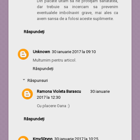
Din pacate uitam sa ne protejam sanatatea,
dar trebuie sa incercam sa prevenim
eventualele imbolnaviri grave, mai ales ca
avem sansa de a folosi aceste suplimente.
Răspundeți
Unknown
30 ianuarie 2017 la 09:10
Multumim pentru articol.
Răspundeți
Răspunsuri
Ramona Violeta Barascu
30 ianuarie
2017 la 12:30
Cu placere Oana :)
Răspundeți
Kmy50rynn
30 ianuarie 2017 la 10:25