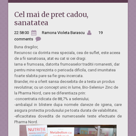
Cel mai de pret cadou,
sanatatea
22:58:00
Ramona Violeta Barascu
19
comments
Buna dragilor,
Recunosc ca dorinta mea speciala, cea de suflet, este aceea
de a fii sanatoasa, atat eu cat si cei dragi.
Iarna e frumoasa, datorita frumoaselor traditii romanesti, dar
pentru mine reprezinta o perioada dificila, cand imunitatea
foarte slabita pare sa fie greu incercata.
Brander, mi-a oferit sansa deosebita de a testa un produs
revolutinar, cu un concept unic in lume, Bio-Seleniu+ Zinc de
la Pharma Nord, care se diferentiaza prin:
-concentratia ridicata de 88,7% a seleniului;
-ambalajul in blistere dupa normele daneze de igiena, care
asigura protectia produsului pe toata durata de valabilitate;
-eficacitatea dovedita de numeroasele teste efectuate de
Pharma Nord.