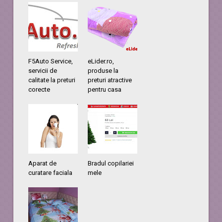
F5Auto Service,
eLider.ro,
servicii de
produse la
calitate la preturi
preturi atractive
corecte
pentru casa
Aparat de
Bradul copilariei
curatare faciala
mele