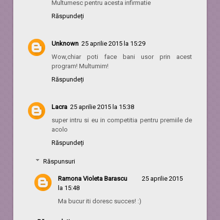
Multumesc pentru acesta infirmatie
Răspundeți
Unknown
25 aprilie 2015 la 15:29
Wow,chiar poti face bani usor prin acest
program! Multumim!
Răspundeți
Lacra
25 aprilie 2015 la 15:38
super intru si eu in competitia pentru premiile de
acolo
Răspundeți
Răspunsuri
Ramona Violeta Barascu
25 aprilie 2015
la 15:48
Ma bucur iti doresc succes! :)