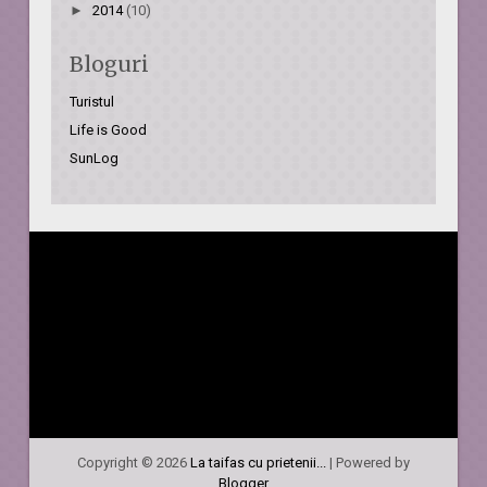
►
2014
(10)
Bloguri
Turistul
Life is Good
SunLog
Copyright ©
2026
La taifas cu prietenii...
| Powered by
Blogger