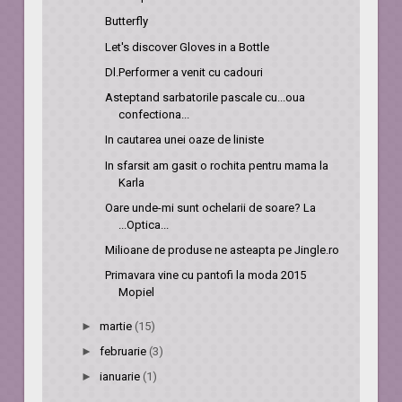
Butterfly
Let's discover Gloves in a Bottle
Dl.Performer a venit cu cadouri
Asteptand sarbatorile pascale cu...oua
confectiona...
In cautarea unei oaze de liniste
In sfarsit am gasit o rochita pentru mama la
Karla
Oare unde-mi sunt ochelarii de soare? La
...Optica...
Milioane de produse ne asteapta pe Jingle.ro
Primavara vine cu pantofi la moda 2015
Mopiel
►
martie
(15)
►
februarie
(3)
►
ianuarie
(1)