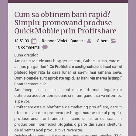
Cum sa obtinem bani rapid?
Simplu: promovand produse
QuickMobile prin Profitshare
13:53:00
Ramona Violeta Barascu
Others
10 comments
Buna dragilor,
Am citit cuvintele unui blogger celebru, Gabriel Ursan, care m-
au pus pe ganduri:”
Cu Profitshare castig suficient incat sa-mi
platesc lejer rata la casa lunar si sa-mi mai ramana ceva.
Comisioanele sunt aprobate rapid, iar banii vin mereu la timp.”
Foarte tentant nu?
Am inceput sa caut cat mai multe informatii legate de
obtinerea acestor comisioane si m-am gandit sa va informez
si pe voi.
Profitshare este o platforma de marketing prin afliere, care iti
ofera ocazia de a promova pe blogul sau pe site-ul propriu,
produse anumitor branduri, iar cand un cititor cumpara un
produs prin intermediul blogului, o parte din suma cheltuita
de el pentru acel produs iti va reveni tie.
QuickMobile este unul dintre cei mai importanti retaileri IT&C