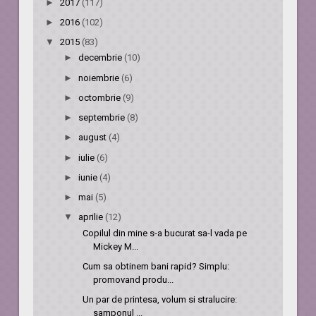
►
2017
(117)
►
2016
(102)
▼
2015
(83)
►
decembrie
(10)
►
noiembrie
(6)
►
octombrie
(9)
►
septembrie
(8)
►
august
(4)
►
iulie
(6)
►
iunie
(4)
►
mai
(5)
▼
aprilie
(12)
Copilul din mine s-a bucurat sa-l vada pe
Mickey M...
Cum sa obtinem bani rapid? Simplu:
promovand produ...
Un par de printesa, volum si stralucire:
samponul ...