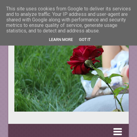
This site uses cookies from Google to deliver its services
La taifas cu prieteni
and to analyze traffic. Your IP address and user-agent are
shared with Google along with performance and security
metrics to ensure quality of service, generate usage
DESPRE TOT CEEA CE NE ÎNFRUMUSEŢEAZĂ VIAŢA.
statistics, and to detect and address abuse.
LEARN MORE
GOT IT