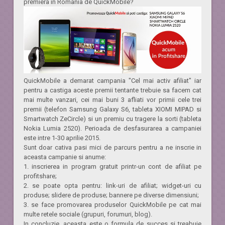
premiera in Romania de QuickMobile?
QuickMobile a demarat campania "Cel mai activ afiliat" iar
pentru a castiga aceste premii tentante trebuie sa facem cat
mai multe vanzari, cei mai buni 3 afliati vor primii cele trei
premii (telefon Samsung Galaxy S6, tableta XIOMI MIPAD si
Smartwatch ZeCircle) si un premiu cu tragere la sorti (tableta
Nokia Lumia 2520). Perioada de desfasurarea a campaniei
este intre 1-30 aprilie 2015.
Sunt doar cativa pasi mici de parcurs pentru a ne inscrie in
aceasta campanie si anume:
1. inscrierea in program gratuit printr-un cont de afiliat pe
profitshare;
2. se poate opta pentru: link-uri de afiliat; widget-uri cu
produse; slidere de produse; bannere pe diverse dimensiuni;
3. se face promovarea produselor QuickMobile pe cat mai
multe retele sociale (grupuri, forumuri, blog).
In concluzie, aceasta este o formula de succes si treabuie