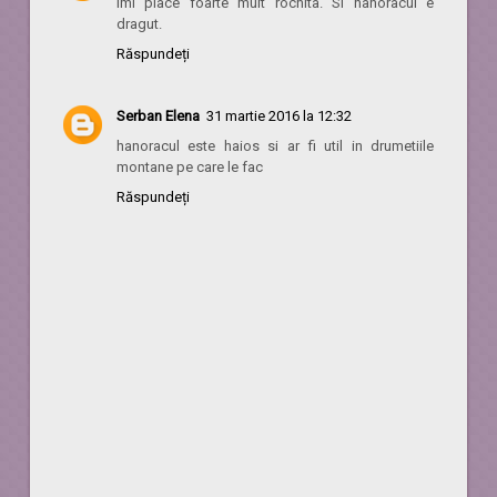
Imi place foarte mult rochita. Si hanoracul e
dragut.
Răspundeți
Serban Elena
31 martie 2016 la 12:32
hanoracul este haios si ar fi util in drumetiile
montane pe care le fac
Răspundeți