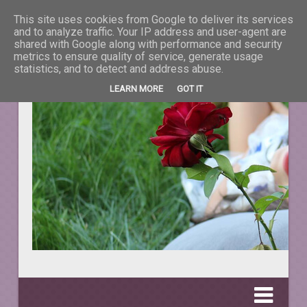
This site uses cookies from Google to deliver its services
La taifas cu prieteni
and to analyze traffic. Your IP address and user-agent are
shared with Google along with performance and security
metrics to ensure quality of service, generate usage
DESPRE TOT CEEA CE NE ÎNFRUMUSEŢEAZĂ VIAŢA.
statistics, and to detect and address abuse.
LEARN MORE
GOT IT