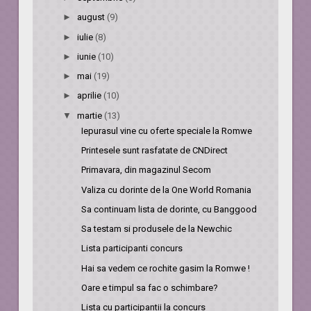
►
august
(9)
►
iulie
(8)
►
iunie
(10)
►
mai
(19)
►
aprilie
(10)
▼
martie
(13)
Iepurasul vine cu oferte speciale la Romwe
Printesele sunt rasfatate de CNDirect
Primavara, din magazinul Secom
Valiza cu dorinte de la One World Romania
Sa continuam lista de dorinte, cu Banggood
Sa testam si produsele de la Newchic
Lista participanti concurs
Hai sa vedem ce rochite gasim la Romwe !
Oare e timpul sa fac o schimbare?
Lista cu participantii la concurs