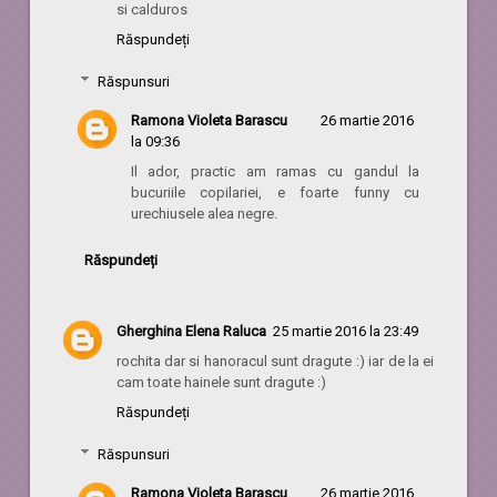
si calduros
Răspundeți
Răspunsuri
Ramona Violeta Barascu
26 martie 2016
la 09:36
Il ador, practic am ramas cu gandul la
bucuriile copilariei, e foarte funny cu
urechiusele alea negre.
Răspundeți
Gherghina Elena Raluca
25 martie 2016 la 23:49
rochita dar si hanoracul sunt dragute :) iar de la ei
cam toate hainele sunt dragute :)
Răspundeți
Răspunsuri
Ramona Violeta Barascu
26 martie 2016